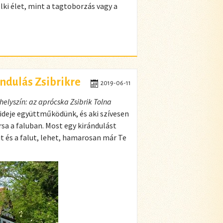
lki élet, mint a tagtoborzás vagy a
ándulás Zsibrikre
2019-06-11
helyszín: az aprócska Zsibrik Tolna
y ideje együttműködünk, és aki szívesen
a a faluban. Most egy kirándulást
it és a falut, lehet, hamarosan már Te