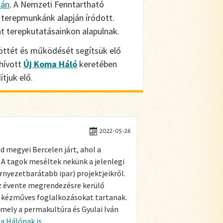
lán
. A Nemzeti Fenntartható
terepmunkánk alapján íródott.
t terepkutatásainkon alapulnak.
jöttét és működését segítsük elő
 hívott
Új Koma Háló
keretében
tjuk elő.
2022-05-26
d megyei Bercelen járt, ahol a
 A tagok meséltek nekünk a jelenlegi
örnyezetbarátabb ipar) projektjeikről.
az évente megrendezésre kerülő
s kézműves foglalkozásokat tartanak.
amely a permakultúra és Gyulai Iván
a Hálónak is.