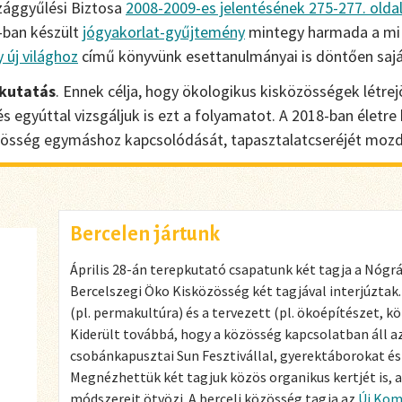
ággyűlési Biztosa
2008-2009-es jelentésének 275-277. olda
-ban készült
jógyakorlat-gyűjtemény
mintegy harmada a mi 
 új világhoz
című könyvünk esettanulmányai is döntően sajá
kutatás
. Ennek célja, hogy ökologikus kisközösségek létre
 egyúttal vizsgáljuk is ezt a folyamatot. A 2018-ban életre
özösség egymáshoz kapcsolódását, tapasztalatcseréjét mozdí
Bercelen jártunk
Április 28-án terepkutató csapatunk két tagja a Nógrá
Bercelszegi Öko Kisközösség két tagjával interjúztak.
(pl. permakultúra) és a tervezett (pl. ökoépítészet, k
Kiderült továbbá, hogy a közösség kapcsolatban áll 
csobánkapusztai Sun Fesztivállal, gyerektáborokat é
Megnézhettük két tagjuk közös organikus kertjét is, 
módszereit ötvözi. A berceli közösség tagja az
Új Kom