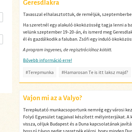
Geresdlakra
Tavasszal elhalasztottuk, de reméljük, szeptemberben
Ha szeretnél egy alakuló ökoközösség tagja lenni a b
velünk szeptember 19-20-án, és ismerd meg Geresdlako
él és gazdálkodik a faluban. Zsófi egy induló ökoközö
A program ingyenes, de regisztrációhoz kötött.
Bővebb információ erre!
#Terepmunka
#Hamarosan Te is itt laksz majd?
Vajon mi az a Valyo?
Terepkutató munkacsoportunk nemrég egy városi ke
Folyó Egyesület tagjaival készített mélyinterjúkat. A
vissza, céljuk Budapest és a Duna kapcsolatának javítá
hosszú távon pedig szeretnék elérni, hogy minden Du