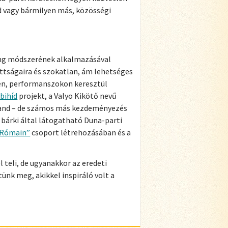
nd vagy bármilyen más, közösségi
ring módszerének alkalmazásával
dottságaira és szokatlan, ám lehetséges
en, performanszokon keresztül
bihíd
projekt, a Valyo Kikötő nevű
rand – de számos más kezdeményezés
bárki által látogatható Duna-parti
 Rómain”
csoport létrehozásában és a
 teli, de ugyanakkor az eredeti
ünk meg, akikkel inspiráló volt a