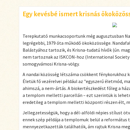
Egy kevésbé ismert krisnás ökoközös
Terepkutató munkacsoportunk még augusztusban Nand
legrégebbi, 1979 óta működő ökoközössége. Nandafal
Balástyához tartozik, és Krisna-tudatú hívők (ún. mag
nem tartoznak az ISKCON-hoz (International Society 
somogyvámosi Krisna-völgy.
A nandai közösség létszáma csökkent fénykorukhoz kép
Életük fő vezérelvei például az "egyszerű életmód, ma
ahimszá, a nem-ártás. A biokertészkedést főleg a házak
a templom melletti parcellán – ezt szerintük is lehet
eredetileg a templom melletti központi részen élt, m
Jellegzetességük, hogy a dél-alföldi népies stílust ötv
ennek szép példája a templomuk: belül a református
mennyezetkazetták találhatók, ám rajtuk Krisna megj