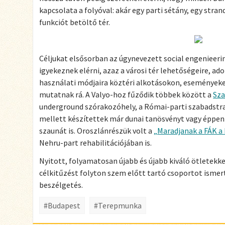
kapcsolata a folyóval: akár egy parti sétány, egy stra
funkciót betöltő tér.
Céljukat elsősorban az úgynevezett social engeniee
igyekeznek elérni, azaz a városi tér lehetőségeire, a
használati módjaira köztéri alkotásokon, események
mutatnak rá. A Valyo-hoz fűződik többek között a
Sza
underground szórakozóhely, a Római-parti szabadst
mellett készítettek már dunai tanösvényt vagy éppen 
szaunát is. Oroszlánrészük volt a
„Maradjanak a FÁK a
Nehru-part rehabilitációjában is.
Nyitott, folyamatosan újabb és újabb kiváló ötletekkel
célkitűzést folyton szem előtt tartó csoportot ismert
beszélgetés.
#Budapest
#Terepmunka