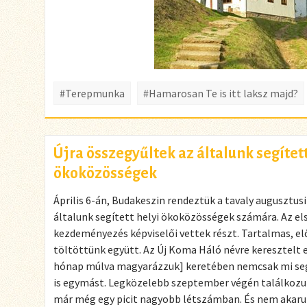
#Terepmunka
#Hamarosan Te is itt laksz majd?
Újra összegyűltek az általunk segített
ökoközösségek
Április 6-án, Budakeszin rendeztük a tavaly augusztus
általunk segített helyi ökoközösségek számára. Az el
kezdeményezés képviselői vettek részt. Tartalmas, e
töltöttünk együtt. Az Új Koma Háló névre keresztelt
hónap múlva magyarázzuk] keretében nemcsak mi segí
is egymást. Legközelebb szeptember végén találkoz
már még egy picit nagyobb létszámban. És nem akarun