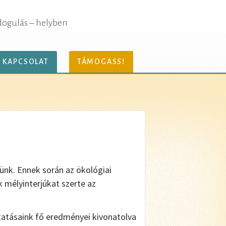
dogulás – helyben
KAPCSOLAT
TÁMOGASS!
ünk. Ennek során az ökológiai
 mélyinterjúkat szerte az
tatásaink fő eredményei kivonatolva