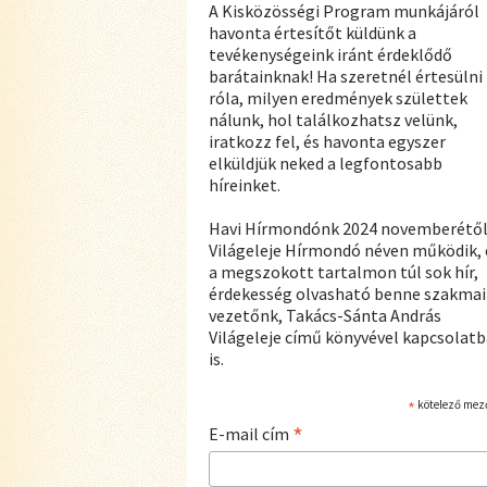
A Kisközösségi Program munkájáról
havonta értesítőt küldünk a
tevékenységeink iránt érdeklődő
barátainknak! Ha szeretnél értesülni
róla, milyen eredmények születtek
nálunk, hol találkozhatsz velünk,
iratkozz fel, és havonta egyszer
elküldjük neked a legfontosabb
híreinket.
Havi Hírmondónk 2024 novemberétő
Világeleje Hírmondó néven működik, 
a megszokott tartalmon túl sok hír,
érdekesség olvasható benne szakmai
vezetőnk, Takács-Sánta András
Világeleje című könyvével kapcsolat
is.
*
kötelező mez
*
E-mail cím