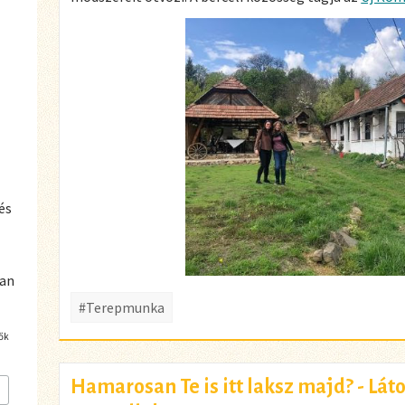
l
és
ban
#Terepmunka
ők
Hamarosan Te is itt laksz majd? - Lát