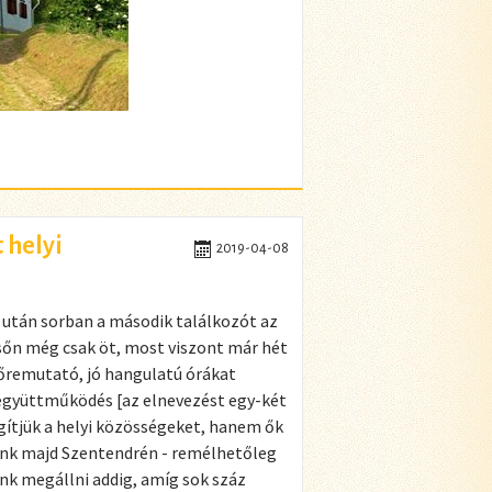
 helyi
2019-04-08
i után sorban a második találkozót az
sőn még csak öt, most viszont már hét
lőremutató, jó hangulatú órákat
 együttműködés [az elnevezést egy-két
tjük a helyi közösségeket, hanem ők
unk majd Szentendrén - remélhetőleg
k megállni addig, amíg sok száz