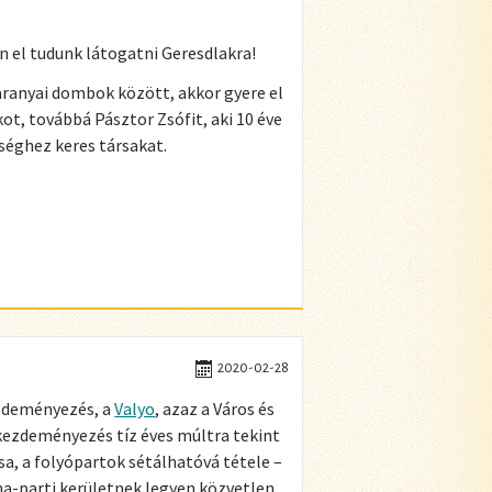
 el tudunk látogatni Geresdlakra!
aranyai dombok között, akkor gyere el
t, továbbá Pásztor Zsófit, aki 10 éve
sséghez keres társakat.
2020-02-28
zdeményezés, a
Valyo
, azaz a Város és
 kezdeményezés tíz éves múltra tekint
sa, a folyópartok sétálhatóvá tétele –
na-parti kerületnek legyen közvetlen