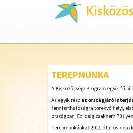
Kisközö
TEREPMUNKA
A Kisközösségi Program egyik fő pill
Az egyik rész
az országjáró interjú
fenntarthatóságra törekvő helyi, el
országban. Ez idáig csaknem 70 ilyen 
Terepmunkánkat 2011 óta röviden do