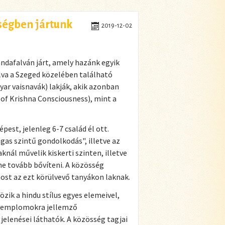
ségben jártunk
2019-12-02
afalván járt, amely hazánk egyik
va a Szeged közelében található
yar vaisnavák) lakják, akik azonban
of Krishna Consciousness), mint a
est, jelenleg 6-7 család él ott.
gas szintű gondolkodás", illetve az
nál művelik kiskerti szinten, illetve
ne tovább bővíteni. A közösség
ost az ezt körülvevő tanyákon laknak.
özik a hindu stílus egyes elemeivel,
 templomokra jellemző
elenései láthatók. A közösség tagjai