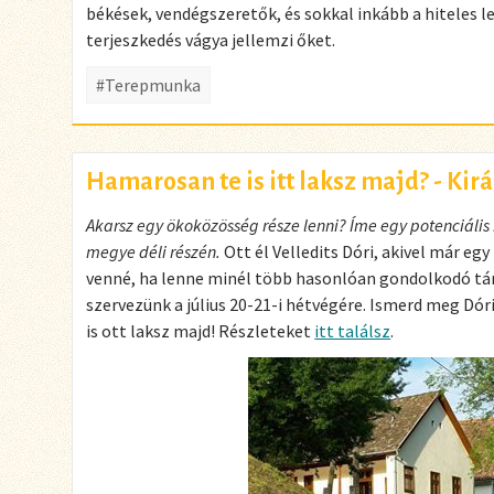
békések, vendégszeretők, és sokkal inkább a hiteles le
terjeszkedés vágya jellemzi őket.
#Terepmunka
Hamarosan te is itt laksz majd? - Kir
Akarsz egy ökoközösség része lenni? Íme egy potenciális 
megye déli részén.
Ott él Velledits Dóri, akivel már eg
venné, ha lenne minél több hasonlóan gondolkodó társ
szervezünk a július 20-21-i hétvégére. Ismerd meg Dór
is ott laksz majd! Részleteket
itt találsz
.