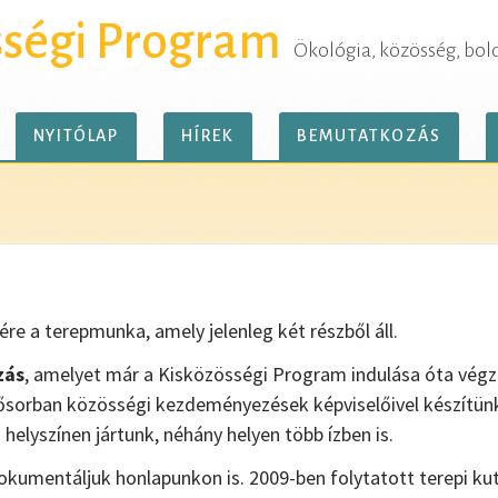
sségi Program
Ökológia, közösség, bol
NYITÓLAP
HÍREK
BEMUTATKOZÁS
ére a terepmunka, amely jelenleg két részből áll.
zás
, amelyet már a Kisközösségi Program indulása óta végz
sősorban közösségi kezdeményezések képviselőivel készítünk
helyszínen jártunk, néhány helyen több ízben is.
kumentáljuk honlapunkon is. 2009-ben folytatott terepi ku