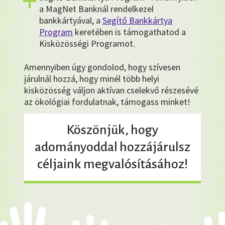
a MagNet Banknál rendelkezel
bankkártyával, a
Segítő Bankkártya
Program
keretében is támogathatod a
Kisközösségi Programot.
Amennyiben úgy gondolod, hogy szívesen
járulnál hozzá, hogy minél több helyi
kisközösség váljon aktívan cselekvő részesévé
az ökológiai fordulatnak, támogass minket!
Köszönjük, hogy
adományoddal hozzájárulsz
céljaink megvalósításához!