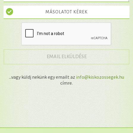
MÁSOLATOT KÉREK
→
EMAIL ELKÜLDÉSE
...vagy küldj nekünk egy emailt az
info@kiskozossegek.hu
címre.