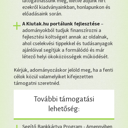
látogathassunk meg, illetve adjunk hírt
ezekről kiadványainkban, honlapunkon és
előadásaink során.
A Kiutak.hu portálunk fejlesztése
–
adományokból tudjuk finanszírozni a
fejlesztési költségeit annak az oldalnak,
ahol cselekvési tippekkel és tudásanyagok
ajánlóival segítjük a formálódó és már
létező helyi ökoközösségek működését.
Kérjük, adományozáskor jelöld meg, ha a fenti
célok közül valamelyiket kifejezetten
támogatni szeretnéd.
További támogatási
lehetőség:
Segítő Bankkártya Program - Amennyiben