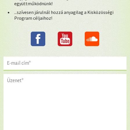
együttműködnünk!
...szívesen járulnál hozzá anyagilag a Kisközösségi
Program céljaihoz!