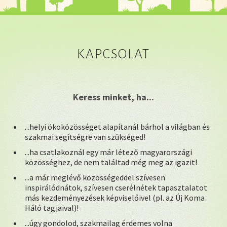
KAPCSOLAT
Keress minket, ha...
...helyi ökoközösséget alapítanál bárhol a világban és
szakmai segítségre van szükséged!
...ha csatlakoznál egy már létező magyarországi
közösséghez, de nem találtad még meg az igazit!
...a már meglévő közösségeddel szívesen
inspirálódnátok, szívesen cserélnétek tapasztalatot
más kezdeményezések képviselőivel (pl. az Új Koma
Háló tagjaival)!
...úgy gondolod, szakmailag érdemes volna