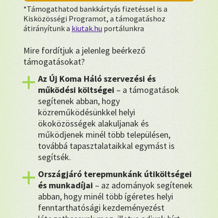
*Támogathatod bankkártyás fizetéssel is a
Kisközösségi Programot, a támogatáshoz
átirányítunk a
kiutak.hu
portálunkra
Mire fordítjuk a jelenleg beérkező
támogatásokat?
Az Új Koma Háló szervezési és
működési költségei
– a támogatások
segítenek abban, hogy
közreműködésünkkel helyi
ökoközösségek alakuljanak és
működjenek minél több településen,
továbbá tapasztalataikkal egymást is
segítsék.
Országjáró terepmunkánk útiköltségei
és munkadíjai
– az adományok segítenek
abban, hogy minél több ígéretes helyi
fenntarthatósági kezdeményezést