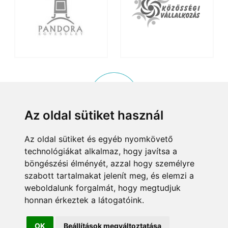
Az oldal sütiket használ
Az oldal sütiket és egyéb nyomkövető
KISKÖZÖSSÉGI PROGRAM
technológiákat alkalmaz, hogy javítsa a
© 2015, Helyi Kisközösségek Nonprofit Kft. Minden jog fenntartva.
böngészési élményét, azzal hogy személyre
8083 Csákvár, Tersztyánszky Ödön körút 26.
szabott tartalmakat jelenít meg, és elemzi a
Email:
info@kiskozossegek.hu
Telefon:
+36 (1) 372 25 00/6859.
weboldalunk forgalmát, hogy megtudjuk
Adószám:
23460625-1-07
Cégjegyzékszám:
01-09-96660
honnan érkeztek a látogatóink.
Bejegyezte:
Fővárosi Bíróság
Bemutatkozás
Alapító okirat
Adatkezelés
OK
Beállítások megváltoztatása