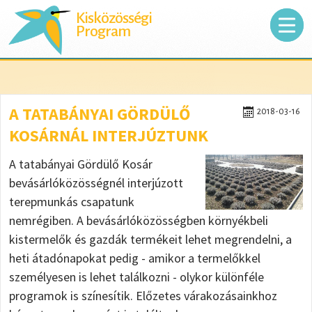
Kisközösségi
Program
A TATABÁNYAI GÖRDÜLŐ
2018-03-16
KOSÁRNÁL INTERJÚZTUNK
A tatabányai Gördülő Kosár
bevásárlóközösségnél interjúzott
terepmunkás csapatunk
nemrégiben. A bevásárlóközösségben környékbeli
kistermelők és gazdák termékeit lehet megrendelni, a
heti átadónapokat pedig - amikor a termelőkkel
személyesen is lehet találkozni - olykor különféle
programok is színesítik. Előzetes várakozásainkhoz