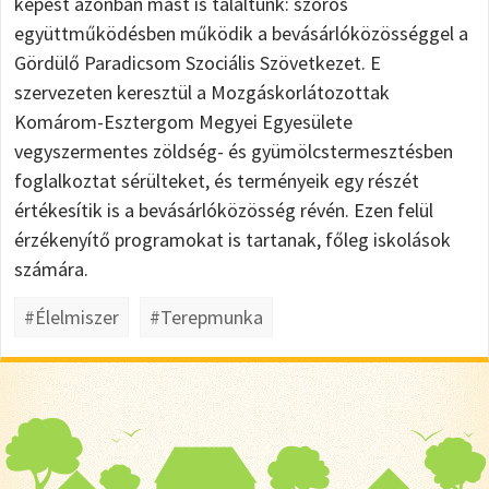
képest azonban mást is találtunk: szoros
együttműködésben működik a bevásárlóközösséggel a
Gördülő Paradicsom Szociális Szövetkezet. E
szervezeten keresztül a Mozgáskorlátozottak
Komárom-Esztergom Megyei Egyesülete
vegyszermentes zöldség- és gyümölcstermesztésben
foglalkoztat sérülteket, és terményeik egy részét
értékesítik is a bevásárlóközösség révén. Ezen felül
érzékenyítő programokat is tartanak, főleg iskolások
számára.
#Élelmiszer
#Terepmunka