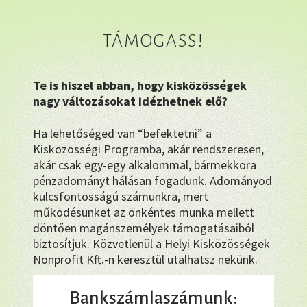
TÁMOGASS!
Te is hiszel abban, hogy kisközösségek
nagy változásokat idézhetnek elő?
Ha lehetőséged van “befektetni” a
Kisközösségi Programba, akár rendszeresen,
akár csak egy-egy alkalommal, bármekkora
pénzadományt hálásan fogadunk. Adományod
kulcsfontosságú számunkra, mert
működésünket az önkéntes munka mellett
döntően magánszemélyek támogatásaiból
biztosítjuk. Közvetlenül a Helyi Kisközösségek
Nonprofit Kft.-n keresztül utalhatsz nekünk.
Bankszámlaszámunk: