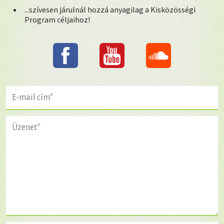
...szívesen járulnál hozzá anyagilag a Kisközösségi
Program céljaihoz!