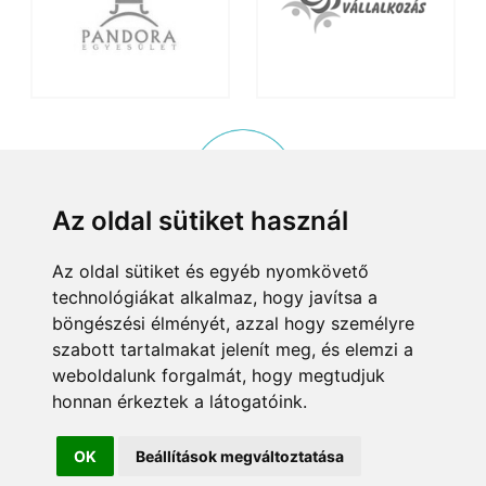
Az oldal sütiket használ
Az oldal sütiket és egyéb nyomkövető
KISKÖZÖSSÉGI PROGRAM
technológiákat alkalmaz, hogy javítsa a
© 2015, Helyi Kisközösségek Nonprofit Kft. Minden jog fenntartva.
böngészési élményét, azzal hogy személyre
8083 Csákvár, Tersztyánszky Ödön körút 26.
szabott tartalmakat jelenít meg, és elemzi a
Email:
info@kiskozossegek.hu
Telefon:
+36 (1) 372 25 00/6859.
weboldalunk forgalmát, hogy megtudjuk
Adószám:
23460625-1-07
Cégjegyzékszám:
01-09-96660
honnan érkeztek a látogatóink.
Bejegyezte:
Fővárosi Bíróság
Bemutatkozás
Alapító okirat
Adatkezelés
OK
Beállítások megváltoztatása