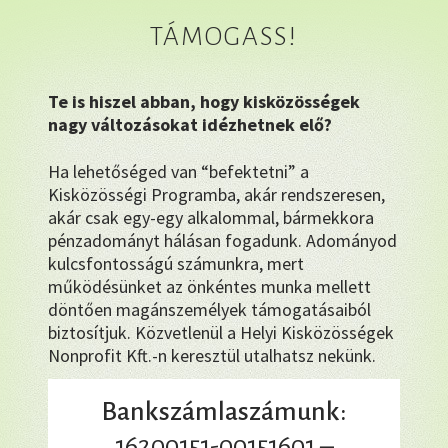
TÁMOGASS!
Te is hiszel abban, hogy kisközösségek
nagy változásokat idézhetnek elő?
Ha lehetőséged van “befektetni” a
Kisközösségi Programba, akár rendszeresen,
akár csak egy-egy alkalommal, bármekkora
pénzadományt hálásan fogadunk. Adományod
kulcsfontosságú számunkra, mert
működésünket az önkéntes munka mellett
döntően magánszemélyek támogatásaiból
biztosítjuk. Közvetlenül a Helyi Kisközösségek
Nonprofit Kft.-n keresztül utalhatsz nekünk.
Bankszámlaszámunk:
16200151-00151601 –