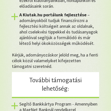
ezekről kiadványainkban, honlapunkon és
előadásaink során.
A Kiutak.hu portálunk fejlesztése
–
adományokból tudjuk finanszírozni a
fejlesztési költségeit annak az oldalnak,
ahol cselekvési tippekkel és tudásanyagok
ajánlóival segítjük a formálódó és már
létező helyi ökoközösségek működését.
Kérjük, adományozáskor jelöld meg, ha a fenti
célok közül valamelyiket kifejezetten
támogatni szeretnéd.
További támogatási
lehetőség:
Segítő Bankkártya Program - Amennyiben
a MagNet Banknál rendelkezel