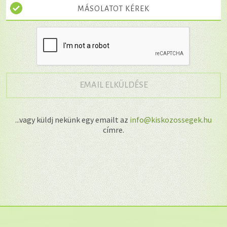
MÁSOLATOT KÉREK
→
EMAIL ELKÜLDÉSE
...vagy küldj nekünk egy emailt az
info@kiskozossegek.hu
címre.