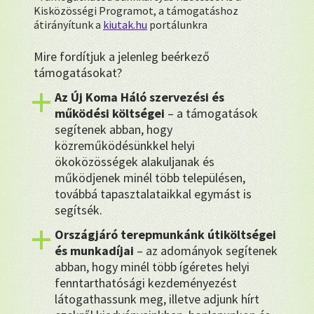
Kisközösségi Programot, a támogatáshoz
átirányítunk a
kiutak.hu
portálunkra
Mire fordítjuk a jelenleg beérkező
támogatásokat?
Az Új Koma Háló szervezési és
működési költségei
– a támogatások
segítenek abban, hogy
közreműködésünkkel helyi
ökoközösségek alakuljanak és
működjenek minél több településen,
továbbá tapasztalataikkal egymást is
segítsék.
Országjáró terepmunkánk útiköltségei
és munkadíjai
– az adományok segítenek
abban, hogy minél több ígéretes helyi
fenntarthatósági kezdeményezést
látogathassunk meg, illetve adjunk hírt