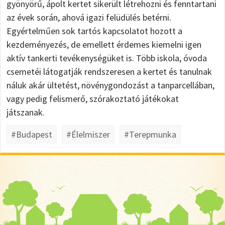
gyönyörű, ápolt kertet sikerült létrehozni és fenntartani
az évek során, ahová igazi felüdülés betérni.
Egyértelműen sok tartós kapcsolatot hozott a
kezdeményezés, de emellett érdemes kiemelni igen
aktív tankerti tevékenységüket is. Több iskola, óvoda
csemetéi látogatják rendszeresen a kertet és tanulnak
náluk akár ültetést, növénygondozást a tanparcellában,
vagy pedig felismerő, szórakoztató játékokat
játszanak.
#Budapest
#Élelmiszer
#Terepmunka