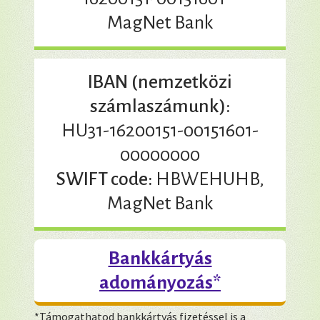
MagNet Bank
IBAN (nemzetközi
számlaszámunk):
HU31-16200151-00151601-
00000000
SWIFT code:
HBWEHUHB,
MagNet Bank
Bankkártyás
adományozás*
*Támogathatod bankkártyás fizetéssel is a