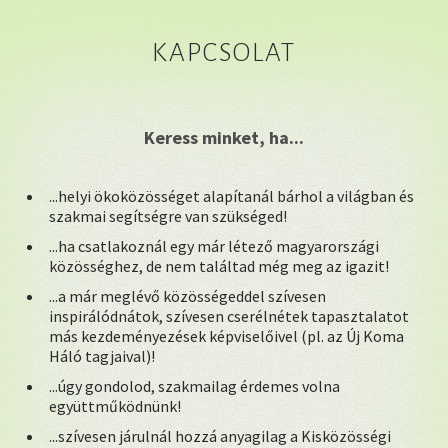
KAPCSOLAT
Keress minket, ha...
...helyi ökoközösséget alapítanál bárhol a világban és
szakmai segítségre van szükséged!
...ha csatlakoznál egy már létező magyarországi
közösséghez, de nem találtad még meg az igazit!
...a már meglévő közösségeddel szívesen
inspirálódnátok, szívesen cserélnétek tapasztalatot
más kezdeményezések képviselőivel (pl. az Új Koma
Háló tagjaival)!
...úgy gondolod, szakmailag érdemes volna
együttműködnünk!
...szívesen járulnál hozzá anyagilag a Kisközösségi