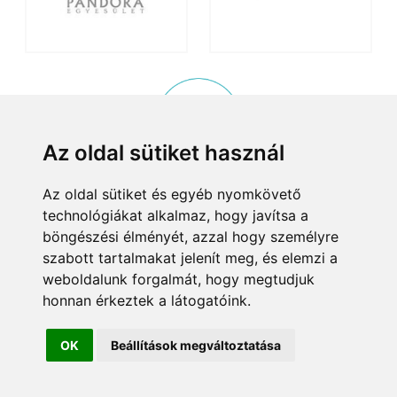
Az oldal sütiket használ
Az oldal sütiket és egyéb nyomkövető
KISKÖZÖSSÉGI PROGRAM
technológiákat alkalmaz, hogy javítsa a
© 2015, Helyi Kisközösségek Nonprofit Kft. Minden jog fenntartva.
böngészési élményét, azzal hogy személyre
8083 Csákvár, Tersztyánszky Ödön körút 26.
szabott tartalmakat jelenít meg, és elemzi a
Email:
info@kiskozossegek.hu
Telefon:
+36 (1) 372 25 00/6859.
weboldalunk forgalmát, hogy megtudjuk
Adószám:
23460625-1-07
Cégjegyzékszám:
01-09-96660
honnan érkeztek a látogatóink.
Bejegyezte:
Fővárosi Bíróság
Bemutatkozás
Alapító okirat
Adatkezelés
OK
Beállítások megváltoztatása
Tárhelyszolgáltató:
Net-Tech Consulting Kft., 1191 Budapest Kisfaludy utca 16. 6/18.,
ugyfelszolgalat@net-tech.hu