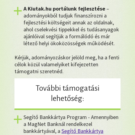
A Kiutak.hu portálunk fejlesztése
–
adományokból tudjuk finanszírozni a
fejlesztési költségeit annak az oldalnak,
ahol cselekvési tippekkel és tudásanyagok
ajánlóival segítjük a formálódó és már
létező helyi ökoközösségek működését.
Kérjük, adományozáskor jelöld meg, ha a fenti
célok közül valamelyiket kifejezetten
támogatni szeretnéd.
További támogatási
lehetőség:
Segítő Bankkártya Program - Amennyiben
a MagNet Banknál rendelkezel
bankkártyával, a
Segítő Bankkártya