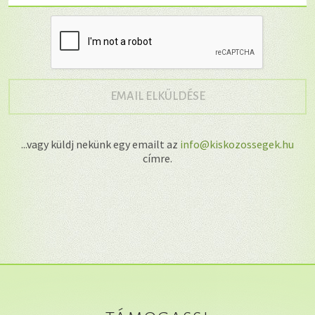
→
EMAIL ELKÜLDÉSE
...vagy küldj nekünk egy emailt az
info@kiskozossegek.hu
címre.