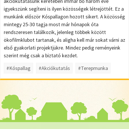
akciókutatásunk keretében immár bő három éve
igyekszünk segíteni is ilyen közösségek létrejöttét. Ez a
munkánk először Kóspallagon hozott sikert. A közösség
mintegy 25-30 tagja most már hónapok óta
rendszeresen találkozik, jelenleg többek között
ökofilmklubot tartanak, és aligha kell már sokat várni az
első gyakorlati projektjükre. Mindez pedig reményeink
szerint még csak a biztató kezdet.
#Kóspallag
#Akciókutatás
#Terepmunka