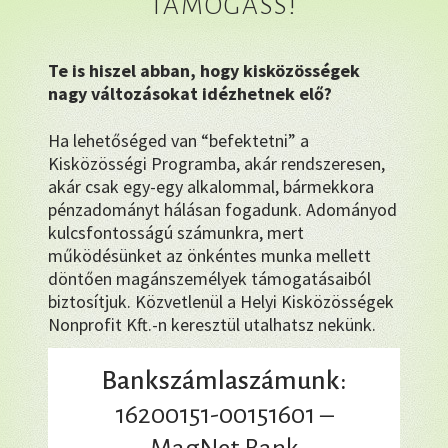
TÁMOGASS!
Te is hiszel abban, hogy kisközösségek
nagy változásokat idézhetnek elő?
Ha lehetőséged van “befektetni” a
Kisközösségi Programba, akár rendszeresen,
akár csak egy-egy alkalommal, bármekkora
pénzadományt hálásan fogadunk. Adományod
kulcsfontosságú számunkra, mert
működésünket az önkéntes munka mellett
döntően magánszemélyek támogatásaiból
biztosítjuk. Közvetlenül a Helyi Kisközösségek
Nonprofit Kft.-n keresztül utalhatsz nekünk.
Bankszámlaszámunk:
16200151-00151601 –