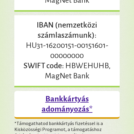
MagNet Bank
IBAN (nemzetközi
számlaszámunk):
HU31-16200151-00151601-
00000000
SWIFT code:
HBWEHUHB,
MagNet Bank
Bankkártyás
adományozás*
*Támogathatod bankkártyás fizetéssel is a
Kisközösségi Programot, a támogatáshoz