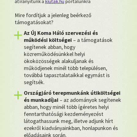
átirányítunk a
kiutak.hu
portálunkra
Mire fordítjuk a jelenleg beérkező
támogatásokat?
Az Új Koma Háló szervezési és
működési költségei
– a támogatások
segítenek abban, hogy
közreműködésünkkel helyi
ökoközösségek alakuljanak és
működjenek minél több településen,
továbbá tapasztalataikkal egymást is
segítsék.
Országjáró terepmunkánk útiköltségei
és munkadíjai
– az adományok segítenek
abban, hogy minél több ígéretes helyi
fenntarthatósági kezdeményezést
látogathassunk meg, illetve adjunk hírt
ezekről kiadványainkban, honlapunkon és
előadásaink során.