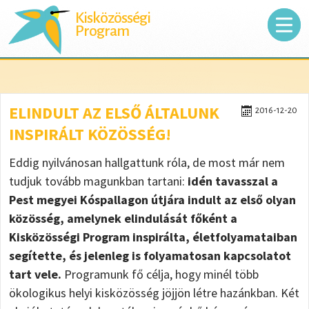
Kisközösségi
Program
ELINDULT AZ ELSŐ ÁLTALUNK
2016-12-20
INSPIRÁLT KÖZÖSSÉG!
Eddig nyilvánosan hallgattunk róla, de most már nem
tudjuk tovább magunkban tartani:
idén tavasszal a
Pest megyei Kóspallagon útjára indult az első olyan
közösség, amelynek elindulását főként a
Kisközösségi Program inspirálta, életfolyamataiban
segítette, és jelenleg is folyamatosan kapcsolatot
tart vele.
Programunk fő célja, hogy minél több
ökologikus helyi kisközösség jöjjön létre hazánkban. Két