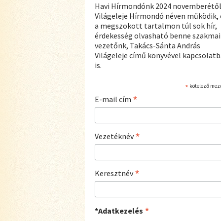
Havi Hírmondónk 2024 novemberétő
Világeleje Hírmondó néven működik, 
a megszokott tartalmon túl sok hír,
érdekesség olvasható benne szakmai
vezetőnk, Takács-Sánta András
Világeleje című könyvével kapcsolat
is.
*
kötelező mez
*
E-mail cím
*
Vezetéknév
*
Keresztnév
*
*Adatkezelés