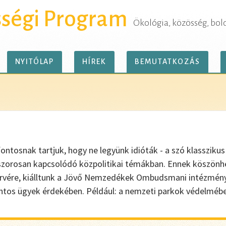
sségi Program
Ökológia, közösség, bol
NYITÓLAP
HÍREK
BEMUTATKOZÁS
ntosnak tartjuk, hogy ne legyünk idióták - a szó klasszikus
zorosan kapcsolódó közpolitikai témákban. Ennek köszönhe
 tervére, kiálltunk a Jövő Nemzedékek Ombudsmani intézmén
ontos ügyek érdekében. Például: a nemzeti parkok védelmébe