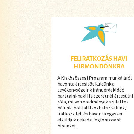
FELIRATKOZÁS HAVI
HÍRMONDÓNKRA
A Kisközösségi Program munkájáról
havonta értesítőt küldünk a
tevékenységeink iránt érdeklődő
barátainknak! Ha szeretnél értesülni
róla, milyen eredmények születtek
nálunk, hol találkozhatsz velünk,
iratkozz fel, és havonta egyszer
elküldjük neked a legfontosabb
híreinket.