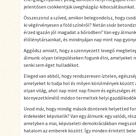
jelentősen csökkentjük üvegházgáz-kibocsátásunkat.
Összeszorul a szíved, amikor belegondolsz, hogy csod
ki végérvényesen a föld színéről? Netán sivár betond
érzed igazán jól magadat a bőrödben? Van egy álmunk:
élőlénytársainkat, és mindnyájan nap mint nap gyön
Aggódsz amiatt, hogy a szennyezett levegő megbetegí
álmunk: olyan településeken fogunk élni, amelyeket 
senki sem éget hulladékot.
Eleged van abból, hogy rendszeresen íztelen, egészsé
amelyeket ki tudja hol és milyen körülmények között 
olyan világ, ahol nap mint nap finom és egészséges é
környezetkímélő módon termeltek helyi gazdálkodók 
Unod már, hogy mindig mások döntenek helyetted fon
érdekeidet képviselik? Van egy álmunk: egy valódi, ré
amelyben a mai, képviseleti demokráciákban megszok
hatalom az emberek között. Így minden érintett bel