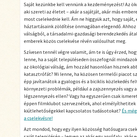
Saját kezünkbe kell vennünk a kezdeményezést! Az ökol
aki szereti az életet – akár a sajátját, akár más embe
most cselekednie kell. Ám ne higgyük azt, hogy saját
háztartásaink zöldítése önmagában elegendő. Ahhoz u
válságból, a társadalmi-gazdasági berendezkedés átala
emberek közös cselekvése révén valósulhat meg.
Szívesen tennél végre valamit, ám te is úgy érzed, ho
lenne, ha a saját településeden összefognál mindazo
az ökológiai válság, ám hozzád hasonlóan hisznek ab
katasztrófát? Mi lenne, ha közösen termelői piacot s
épp javítanátok a gyalogos és a biciklis közlekedés fe
környezeti problémák, például a zajszennyezés vagy 
légszennyezés ellen? Vagy ha egyszerűen csak ismere
éppen filmklubot szerveznétek, ahol elmélyíthetitek a
kiútlehetőségekkel kapcsolatos tudásotokat?
És még
a cselekvésre!
Azt mondod, hogy egy ilyen közösség hatósugara csek
saját településén – legyen az akár egy aprófalu, akár 