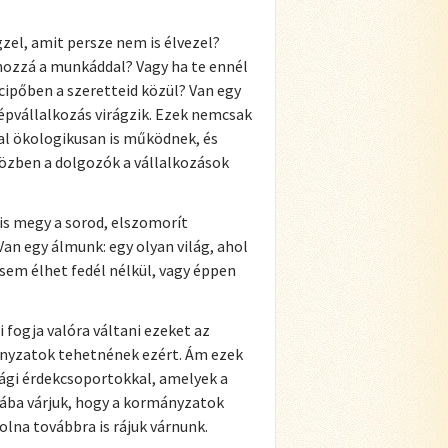
el, amit persze nem is élvezel?
hozzá a munkáddal? Vagy ha te ennél
cipőben a szeretteid közül? Van egy
épvállalkozás virágzik. Ezek nemcsak
l ökologikusan is működnek, és
özben a dolgozók a vállalkozások
is megy a sorod, elszomorít
an egy álmunk: egy olyan világ, ahol
sem élhet fedél nélkül, vagy éppen
ki fogja valóra váltani ezeket az
nyzatok tehetnének ezért. Ám ezek
ági érdekcsoportokkal, amelyek a
iába várjuk, hogy a kormányzatok
lna továbbra is rájuk várnunk.