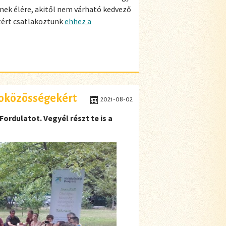
ének élére, akitől nem várható kedvező
zért csatlakoztunk
ehhez a
koközösségekért
2021-08-02
ordulatot. Vegyél részt te is a