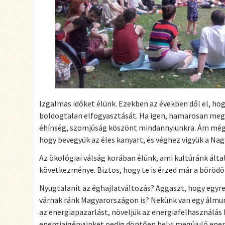
Izgalmas időket élünk. Ezekben az években dől el, ho
boldogtalan elfogyasztását. Ha igen, hamarosan megf
éhínség, szomjúság köszönt mindannyiunkra. Ám még 
hogy bevegyük az éles kanyart, és véghez vigyük a Nag
Az ökológiai válság korában élünk, ami kultúránk ált
következménye. Biztos, hogy te is érzed már a bőrödö
Nyugtalanít az éghajlatváltozás? Aggaszt, hogy egyr
várnak ránk Magyarországon is? Nekünk van egy álmunk
az energiapazarlást, növeljük az energiafelhasználá
energiaigényünket pedig döntően helyi megújuló ener