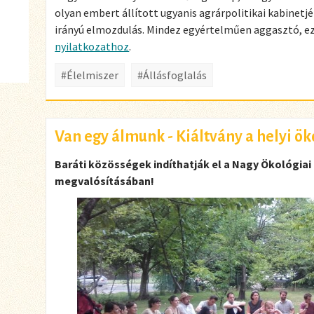
olyan embert állított ugyanis agrárpolitikai kabinetj
irányú elmozdulás. Mindez egyértelműen aggasztó, e
nyilatkozathoz
.
#Élelmiszer
#Állásfoglalás
Van egy álmunk - Kiáltvány a helyi ö
Baráti közösségek indíthatják el a Nagy Ökológiai F
megvalósításában!