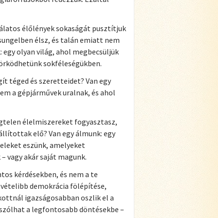
álatos élőlények sokaságát pusztítjuk
zsungelben élsz, és talán emiatt nem
 egy olyan világ, ahol megbecsüljük
yörködhetünk sokféleségükben.
t téged és szeretteidet? Van egy
nem a gépjárművek uralnak, és ahol
gtelen élelmiszereket fogyasztasz,
állítottak elő? Van egy álmunk: egy
teleket eszünk, amelyeket
– vagy akár saját magunk.
tos kérdésekben, és nem a te
szvételibb demokrácia fölépítése,
ottnál igazságosabban oszlik el a
eszólhat a legfontosabb döntésekbe –