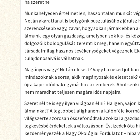
ha szeretne.
Munkahelyeden értelmetlen, haszontalan munkát végz
Netán akaratlanul is bolygónk pusztulásához járulsz 
szerencsésebb vagy, zavar, hogy sokan járnak ebben a 
álmunk: egy olyan gazdaság, amelyben sok kis- és köz
dolgozóik boldogulását teremtik meg, hanem egyútta
társadalmilag hasznos tevékenységeket végeznek. Ek
tulajdonosaivá is válhatnak.
Magányos vagy? Netán elesett? Vagy ha neked jobban 
mindazoknak a sorsa, akik magányosak és elesettek? V
újra kapcsolódnak egymáshoz az emberek. Ahol senki 
nem maradhat teljesen magára idős napjaira.
Szeretnél te is egy ilyen világban élni? Ha igen, vajon 
álmainkat? A legtöbbet alighanem a különféle kormá
világszerte szorosan összefonódtak azokkal a gazdas
legkevésbé érdekeltek a változásban. Évtizedek óta h
kezdeményezzék a Nagy Ökológiai Fordulatot – hiba vo