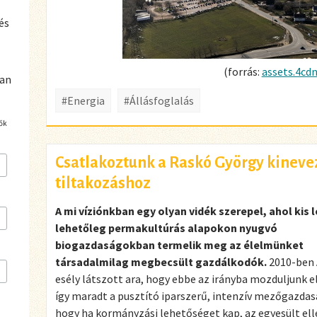
l
és
(forrás:
assets.4cdn
ban
#Energia
#Állásfoglalás
ők
Csatlakoztunk a Raskó György kineve
tiltakozáshoz
A mi víziónkban egy olyan vidék szerepel, ahol kis 
lehetőleg permakultúrás alapokon nyugvó
biogazdaságokban termelik meg az élelmünket
társadalmilag megbecsült gazdálkodók.
2010-ben 
esély látszott ara, hogy ebbe az irányba mozduljunk 
így maradt a pusztító iparszerű, intenzív mezőgazdasá
hogy ha kormányzási lehetőséget kap, az egyesült ell