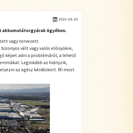
2023-06-20
i akkumulátorgyárak ügyében.
tett vagy tervezett
bizonyos vélt vagy valós előnyökre,
gó képet adni a problémáról, a lehető
emmákat. Leginkább az hiányzik,
lyezni az egész kérdéskört. Mi most