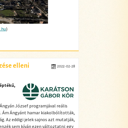
.hu
)
zése elleni
2022-02-28
léptékű,
Ángyán József programjával reális
el. Ám Ángyánt hamar kiakolbólították,
g. Az eddigi jelek sajnos azt mutatják,
enzék sem kíván ezen változtatni: egy