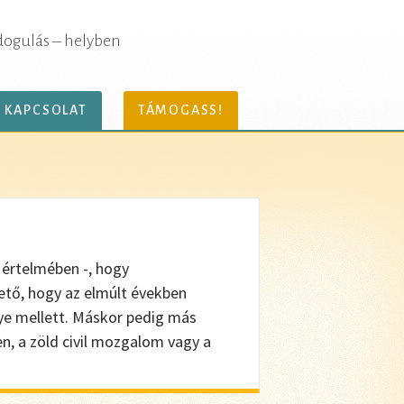
dogulás – helyben
KAPCSOLAT
TÁMOGASS!
 értelmében -, hogy
tő, hogy az elmúlt években
ye mellett. Máskor pedig más
n, a zöld civil mozgalom vagy a