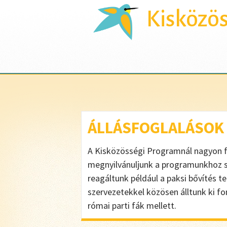
Kisközö
ÁLLÁSFOGLALÁSOK
A Kisközösségi Programnál nagyon fo
megnyilvánuljunk a programunkhoz s
reagáltunk például a paksi bővítés
szervezetekkel közösen álltunk ki f
római parti fák mellett.