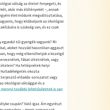
ógiai válság az életet fenyegeti, és
rekét, akár más élőlényekét –, annak
, egyéni életmódunk megváltoztatása,
gyanis, hogy kilábaljunk az ökológiai
kítására is szükség van, és ez csak
gy egyedül túl gyengék vagyunk? Mi
kkal, akiket hozzád hasonlóan aggaszt
ban, hogy még elkerülhetjük a közelgő
zerveznétek, fákat ültetnétek, vagy
ltételein? Ha fellépnétek helyi
a hulladékégetés okozta
tterjesztő előadás-sorozatot vagy
z ökológiai válsággal és a
 mennyi további lehetőségetek is van
élyke csupán? Való igaz. Ám egyrészt
egy nagyváros – igenis nagyon sok