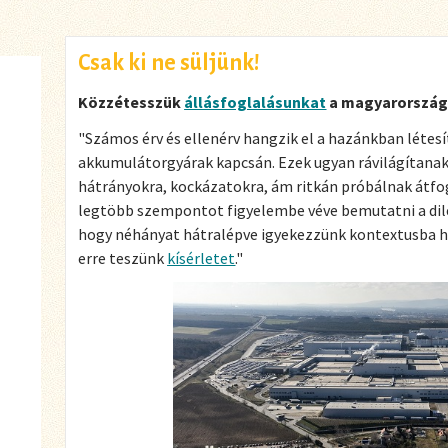
Csak ki ne süljünk!
Közzétesszük
állásfoglalásunkat
a magyarország
"Számos érv és ellenérv hangzik el a hazánkban létesí
akkumulátorgyárak kapcsán. Ezek ugyan rávilágítanak 
hátrányokra, kockázatokra, ám ritkán próbálnak átfo
legtöbb szempontot figyelembe véve bemutatni a dil
hogy néhányat hátralépve igyekezzünk kontextusba he
erre teszünk
kísérletet
."