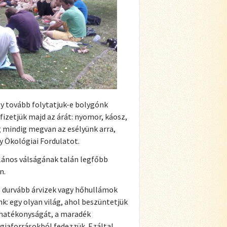
gy tovább folytatjuk-e bolygónk
izetjük majd az árát: nyomor, káosz,
mindig megvan az esélyünk arra,
y Ökológiai Fordulatot.
alános válságának talán legfőbb
n.
e durvább árvizek vagy hőhullámok
: egy olyan világ, ahol beszüntetjük
s hatékonyságát, a maradék
giaforrásokból fedezzük. Ezáltal