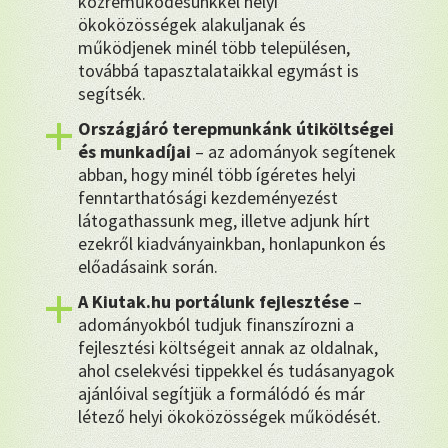
közreműködésünkkel helyi
ökoközösségek alakuljanak és
működjenek minél több településen,
továbbá tapasztalataikkal egymást is
segítsék.
Országjáró terepmunkánk útiköltségei
és munkadíjai
– az adományok segítenek
abban, hogy minél több ígéretes helyi
fenntarthatósági kezdeményezést
látogathassunk meg, illetve adjunk hírt
ezekről kiadványainkban, honlapunkon és
előadásaink során.
A Kiutak.hu portálunk fejlesztése
–
adományokból tudjuk finanszírozni a
fejlesztési költségeit annak az oldalnak,
ahol cselekvési tippekkel és tudásanyagok
ajánlóival segítjük a formálódó és már
létező helyi ökoközösségek működését.