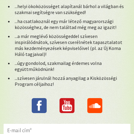
...helyi ökoközösséget alapítanál bárhol a világban és
szakmai segítségre van szükséged!
...ha csatlakoznál egy már létező magyarországi
közösséghez, de nem találtad még meg az igazit!
...a már meglévő közösségeddel szívesen
inspirálódnátok, szívesen cserélnétek tapasztalatot
más kezdeményezések képviselőivel (pl. az Új Koma
Háló tagjaival)!
...úgy gondolod, szakmailag érdemes volna
együttműködnünk!
...szívesen járulnál hozzá anyagilag a Kisközösségi
Program céljaihoz!