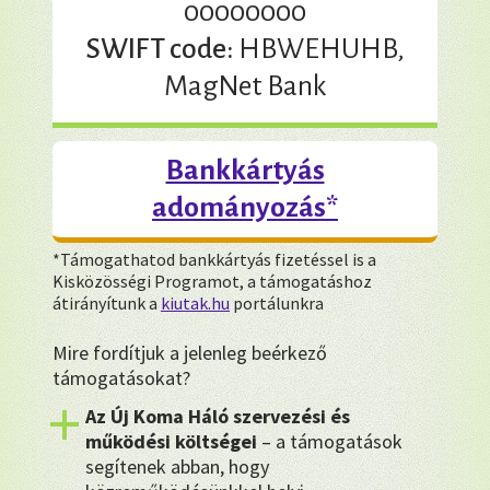
00000000
SWIFT code:
HBWEHUHB,
MagNet Bank
Bankkártyás
adományozás*
*Támogathatod bankkártyás fizetéssel is a
Kisközösségi Programot, a támogatáshoz
átirányítunk a
kiutak.hu
portálunkra
Mire fordítjuk a jelenleg beérkező
támogatásokat?
Az Új Koma Háló szervezési és
működési költségei
– a támogatások
segítenek abban, hogy