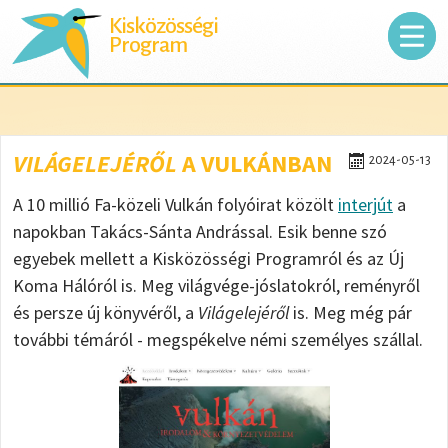
Kisközösségi
Program
VILÁGELEJÉRŐL
A VULKÁNBAN
2024-05-13
A 10 millió Fa-közeli Vulkán folyóirat közölt
interjút
a
napokban Takács-Sánta Andrással. Esik benne szó
egyebek mellett a Kisközösségi Programról és az Új
Koma Hálóról is. Meg világvége-jóslatokról, reményről
és persze új könyvéről, a
Világelejéről
is. Meg még pár
további témáról - megspékelve némi személyes szállal.