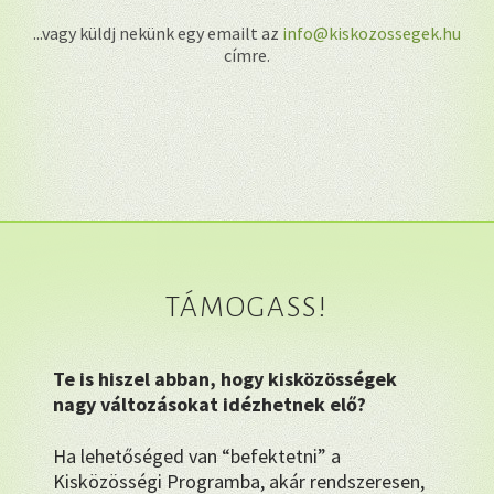
...vagy küldj nekünk egy emailt az
info@kiskozossegek.hu
címre.
TÁMOGASS!
Te is hiszel abban, hogy kisközösségek
nagy változásokat idézhetnek elő?
Ha lehetőséged van “befektetni” a
Kisközösségi Programba, akár rendszeresen,