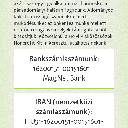
akár csak egy-egy alkalommal, bármekkora
pénzadományt hálásan fogadunk. Adományod
kulcsfontosságú számunkra, mert
működésünket az önkéntes munka mellett
döntően magánszemélyek támogatásaiból
biztosítjuk. Közvetlenül a Helyi Kisközösségek
Nonprofit Kft.-n keresztül utalhatsz nekünk.
Bankszámlaszámunk:
16200151-00151601 –
MagNet Bank
IBAN (nemzetközi
számlaszámunk):
HU31-16200151-00151601-