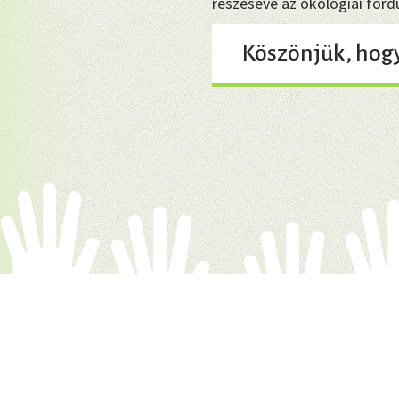
részesévé az ökológiai for
Köszönjük, hog