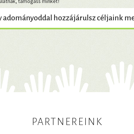
dulatnak, támogass minket!
y adományoddal hozzájárulsz céljaink me
PARTNEREINK