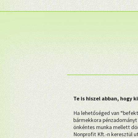
Te is hiszel abban, hogy 
Ha lehetőséged van “befekt
bármekkora pénzadományt 
önkéntes munka mellett dön
Nonprofit Kft.-n keresztül u