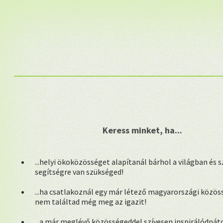
Keress minket, ha...
...helyi ökoközösséget alapítanál bárhol a világban és 
segítségre van szükséged!
...ha csatlakoznál egy már létező magyarországi közös
nem találtad még meg az igazit!
...a már meglévő közösségeddel szívesen inspirálódnáto