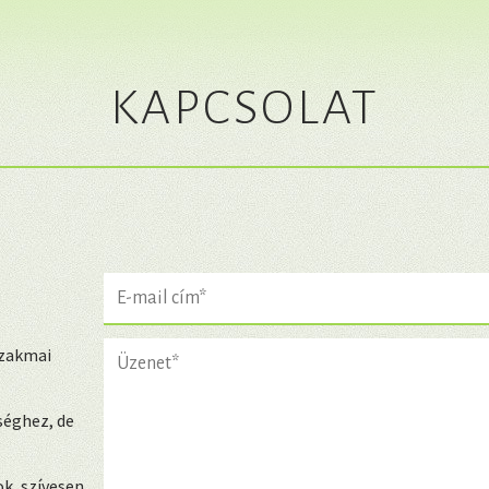
KAPCSOLAT
szakmai
séghez, de
k, szívesen