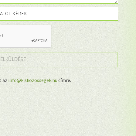
ATOT KÉREK
→
 ELKÜLDÉSE
lt az
info@kiskozossegek.hu
címre.