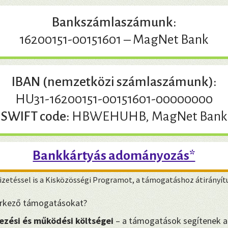
Bankszámlaszámunk:
16200151-00151601 – MagNet Bank
IBAN (nemzetközi számlaszámunk):
HU31-16200151-00151601-00000000
SWIFT code:
HBWEHUHB, MagNet Bank
Bankkártyás adományozás*
zetéssel is a Kisközösségi Programot, a támogatáshoz átirányít
eérkező támogatásokat?
ezési és működési költségei
– a támogatások segítenek a