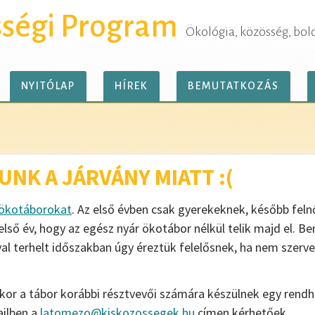
sségi Program
Ökológia, közösség, bol
NYITÓLAP
HÍREK
BEMUTATKOZÁS
NK A JÁRVÁNY MIATT :(
ökotáborokat
. Az első évben csak gyerekeknek, később fel
ső év, hogy az egész nyár ökotábor nélkül telik majd el. Ben
ánnyal terhelt időszakban úgy éreztük felelősnek, ha nem sz
kor a tábor korábbi résztvevői számára készülnek egy rend
ailben a
latomezo@kiskozossegek.hu
címen kérhetőek.