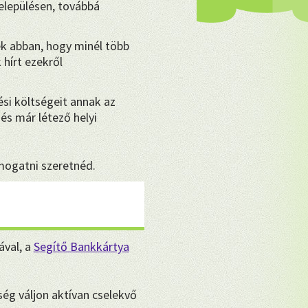
lepülésen, továbbá
k abban, hogy minél több
hírt ezekről
ési költségeit annak az
és már létező helyi
ámogatni szeretnéd.
ával, a
Segítő Bankkártya
ég váljon aktívan cselekvő