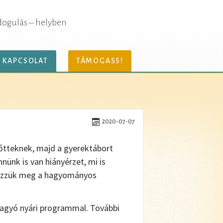
dogulás – helyben
KAPCSOLAT
TÁMOGASS!
2020-07-07
nőtteknek, majd a gyerektábort
nünk is van hiányérzet, mi is
ervezzük meg a hagyományos
hagyó nyári programmal. További