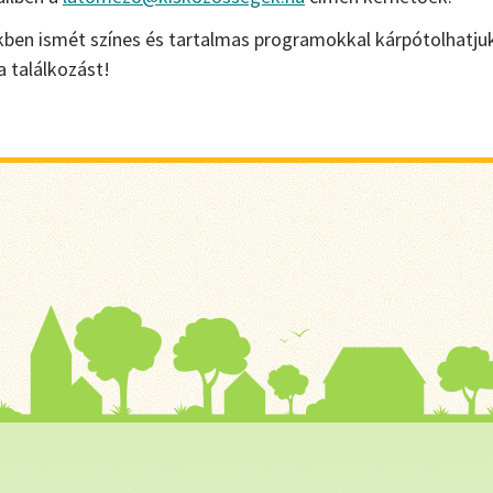
kben ismét színes és tartalmas programokkal kárpótolhatju
a találkozást!