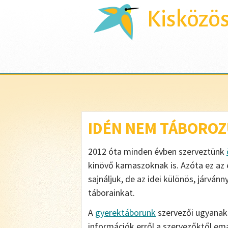
Kisközö
IDÉN NEM TÁBOROZU
2012 óta minden évben szerveztünk
kinövő kamaszoknak is. Azóta ez az el
sajnáljuk, de az idei különös, járv
táborainkat.
A
gyerektáborunk
szervezői ugyanak
információk erről a szervezőktől em