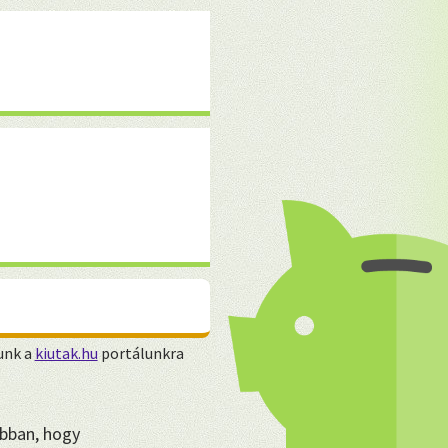
unk a
kiutak.hu
portálunkra
bban, hogy