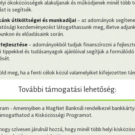
yi ökoközösségek alakuljanak és működjenek minél több te
st is segítsék.
ánk útiköltségei és munkadíjai
– az adományok segítene
hatósági kezdeményezést látogathassunk meg, illetve adjunk 
punkon és előadásaink során.
 fejlesztése
– adományokból tudjuk finanszírozni a fejleszt
i tippekkel és tudásanyagok ajánlóival segítjük a formálódó 
sét.
ld meg, ha a fenti célok közül valamelyiket kifejezetten t
További támogatási lehetőség:
ram - Amennyiben a MagNet Banknál rendelkezel bankkárty
támogathatod a Kisközösségi Programot.
gy szívesen járulnál hozzá, hogy minél több helyi kisközöss