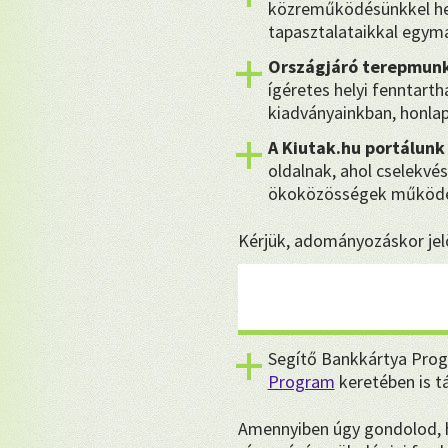
közreműködésünkkel hel
tapasztalataikkal egymá
Országjáró terepmunk
ígéretes helyi fenntart
kiadványainkban, honla
A Kiutak.hu portálunk
oldalnak, ahol cselekvés
ökoközösségek működé
Kérjük, adományozáskor jelö
Segítő Bankkártya Prog
Program
keretében is 
Amennyiben úgy gondolod, ho