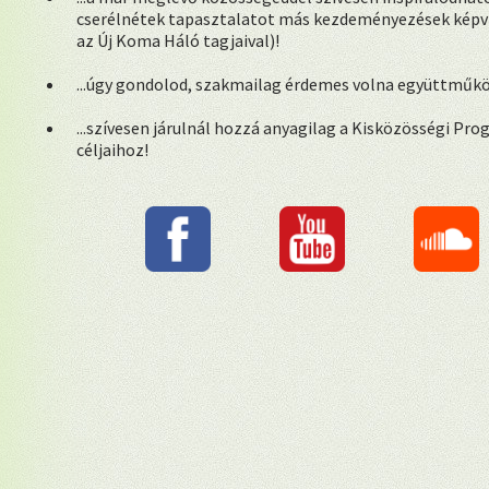
cserélnétek tapasztalatot más kezdeményezések képvis
az Új Koma Háló tagjaival)!
...úgy gondolod, szakmailag érdemes volna együttműk
...szívesen járulnál hozzá anyagilag a Kisközösségi Pr
céljaihoz!