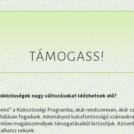
TÁMOGASS!
kisközösségek nagy változásokat idézhetnek elő?
etni” a Kisközösségi Programba, akár rendszeresen, akár c
hálásan fogadunk. Adományod kulcsfontosságú számunkra
tően magánszemélyek támogatásaiból biztosítjuk. Közvetl
talhatsz nekünk.