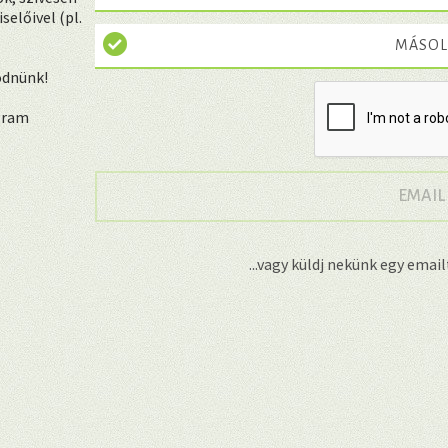
előivel (pl.
MÁSOL
ödnünk!
ogram
EMAIL
...vagy küldj nekünk egy emai