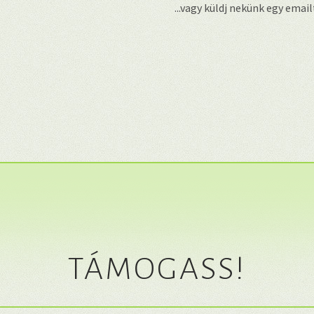
...vagy küldj nekünk egy emai
TÁMOGASS!