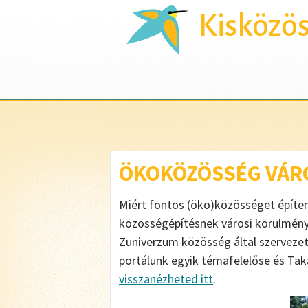
Kisközö
ÖKOKÖZÖSSÉG VÁRO
Miért fontos (öko)közösséget építen
közösségépítésnek városi körülménye
Zuniverzum közösség által szervezett
portálunk egyik témafelelőse és Taká
visszanézheted itt
.