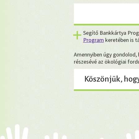
Segítő Bankkártya Prog
Program
keretében is 
Amennyiben úgy gondolod, ho
részesévé az ökológiai for
Köszönjük, hog