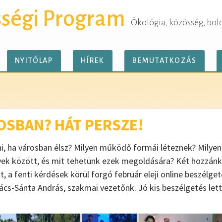
sségi Program
Ökológia, közösség, bol
NYITÓLAP
HÍREK
BEMUTATKOZÁS
SBAN? HÁT PERSZE!
i, ha városban élsz? Milyen működő formái léteznek? Milyen
k között, és mit tehetünk ezek megoldására? Két hozzánk k
, a fenti kérdések körül forgó február eleji online beszélge
cs-Sánta András, szakmai vezetőnk. Jó kis beszélgetés lett,