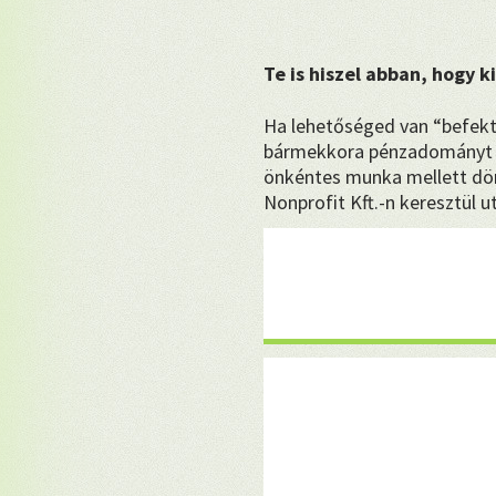
Te is hiszel abban, hogy 
Ha lehetőséged van “befekt
bármekkora pénzadományt 
önkéntes munka mellett dön
Nonprofit Kft.-n keresztül u