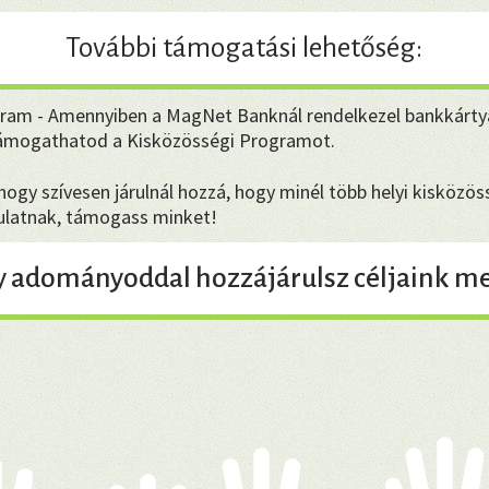
További támogatási lehetőség:
ram - Amennyiben a MagNet Banknál rendelkezel bankkárty
támogathatod a Kisközösségi Programot.
gy szívesen járulnál hozzá, hogy minél több helyi kisközöss
dulatnak, támogass minket!
y adományoddal hozzájárulsz céljaink me