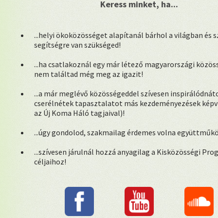
Keress minket, ha...
...helyi ökoközösséget alapítanál bárhol a világban és 
segítségre van szükséged!
...ha csatlakoznál egy már létező magyarországi közös
nem találtad még meg az igazit!
...a már meglévő közösségeddel szívesen inspirálódnáto
cserélnétek tapasztalatot más kezdeményezések képvis
az Új Koma Háló tagjaival)!
...úgy gondolod, szakmailag érdemes volna együttműk
...szívesen járulnál hozzá anyagilag a Kisközösségi Pr
céljaihoz!