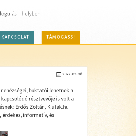
dogulás – helyben
KAPCSOLAT
TÁMOGASS!
2022-02-08
 nehézségei, buktatói lehetnek a
apcsolódó résztvevője is volt a
tésnek: Erdős Zoltán, Kiutak.hu
 érdekes, informatív, és