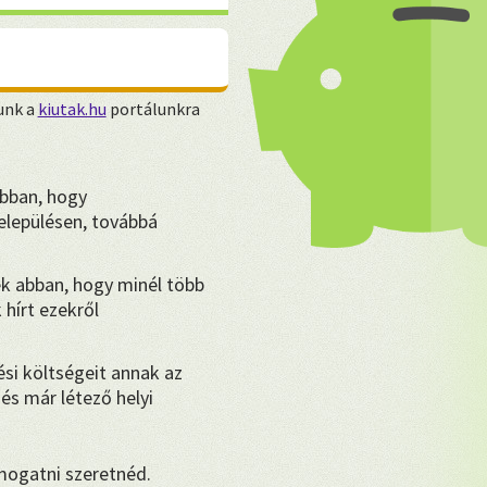
unk a
kiutak.hu
portálunkra
bban, hogy
lepülésen, továbbá
k abban, hogy minél több
hírt ezekről
ési költségeit annak az
és már létező helyi
ámogatni szeretnéd.