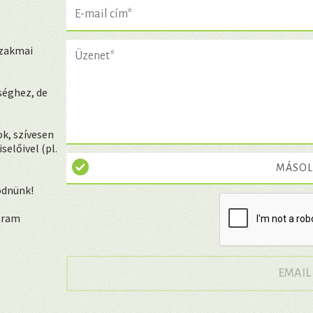
szakmai
séghez, de
k, szívesen
előivel (pl.
MÁSOL
ödnünk!
ogram
EMAIL