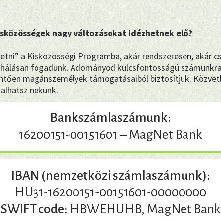
kisközösségek nagy változásokat idézhetnek elő?
etni” a Kisközösségi Programba, akár rendszeresen, akár c
hálásan fogadunk. Adományod kulcsfontosságú számunkra
tően magánszemélyek támogatásaiból biztosítjuk. Közvetl
talhatsz nekünk.
Bankszámlaszámunk:
16200151-00151601 – MagNet Bank
IBAN (nemzetközi számlaszámunk):
HU31-16200151-00151601-00000000
SWIFT code:
HBWEHUHB, MagNet Bank