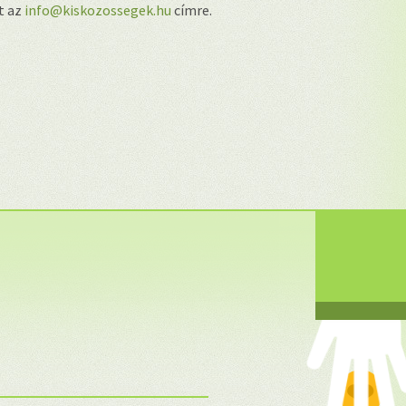
lt az
info@kiskozossegek.hu
címre.
❤