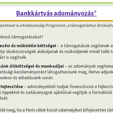
Bankkártyás adományozás*
zetéssel is a Kisközösségi Programot, a támogatáshoz átirányít
eérkező támogatásokat?
ezési és működési költségei
– a támogatások segítenek a
yi ökoközösségek alakuljanak és működjenek minél több te
st is segítsék.
ánk útiköltségei és munkadíjai
– az adományok segítene
hatósági kezdeményezést látogathassunk meg, illetve adjunk 
punkon és előadásaink során.
 fejlesztése
– adományokból tudjuk finanszírozni a fejleszt
i tippekkel és tudásanyagok ajánlóival segítjük a formálódó 
sét.
ld meg, ha a fenti célok közül valamelyiket kifejezetten t