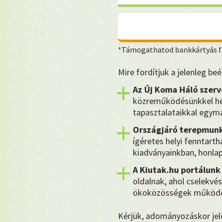
*Támogathatod bankkártyás fi
Mire fordítjuk a jelenleg b
Az Új Koma Háló szerv
közreműködésünkkel hel
tapasztalataikkal egymá
Országjáró terepmunk
ígéretes helyi fenntart
kiadványainkban, honla
A Kiutak.hu portálunk
oldalnak, ahol cselekvés
ökoközösségek működé
Kérjük, adományozáskor jelö