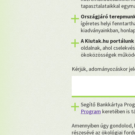
tapasztalataikkal egymá
Országjáró terepmunk
ígéretes helyi fenntart
kiadványainkban, honla
A Kiutak.hu portálunk
oldalnak, ahol cselekvés
ökoközösségek működé
Kérjük, adományozáskor jelö
Segítő Bankkártya Prog
Program
keretében is 
Amennyiben úgy gondolod, ho
részesévé az ökológiai for