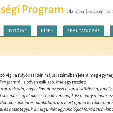
sségi Program
Ökológia, közösség, bol
NYITÓLAP
HÍREK
BEMUTATKOZÁS
ző Vigilia folyóirat idén májusi számában jelent meg egy te
rogramról is bőven esik szó. Íme egy részlet:
ottunk oda, hogy elindult az első olyan kisközösség, amely a
 sok másik új ökoközösség követi majd. Ez a nagy álmom, e
g döntően önkéntes munkában, ám most éppen forrásteremt
ni, és hozzátegyük a magunkét egy ökológiai forradalom kibo