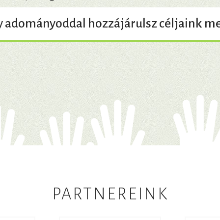
y adományoddal hozzájárulsz céljaink me
PARTNEREINK