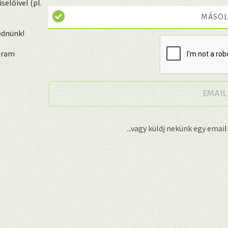
előivel (pl.
MÁSOL
ödnünk!
ogram
EMAIL
...vagy küldj nekünk egy emai