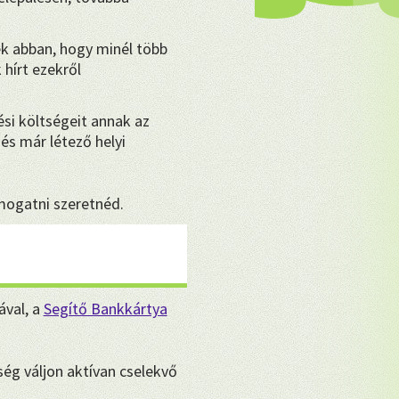
k abban, hogy minél több
hírt ezekről
ési költségeit annak az
és már létező helyi
ámogatni szeretnéd.
ával, a
Segítő Bankkártya
ég váljon aktívan cselekvő