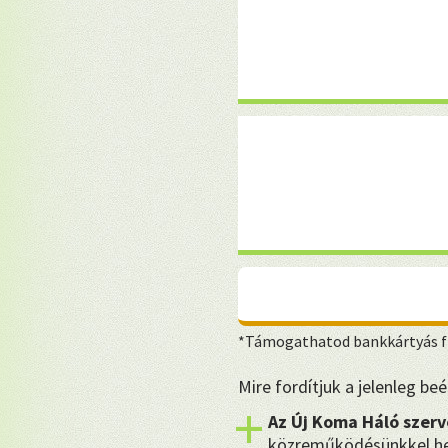
*Támogathatod bankkártyás fi
Mire fordítjuk a jelenleg b
Az Új Koma Háló szerv
közreműködésünkkel hel