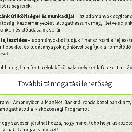
st is segítsék.
ánk útiköltségei és munkadíjai
– az adományok segítene
hatósági kezdeményezést látogathassunk meg, illetve adjunk 
punkon és előadásaink során.
 fejlesztése
– adományokból tudjuk finanszírozni a fejleszt
i tippekkel és tudásanyagok ajánlóival segítjük a formálódó 
sét.
ld meg, ha a fenti célok közül valamelyiket kifejezetten t
További támogatási lehetőség:
ram - Amennyiben a MagNet Banknál rendelkezel bankkárty
támogathatod a Kisközösségi Programot.
gy szívesen járulnál hozzá, hogy minél több helyi kisközöss
dulatnak, támogass minket!