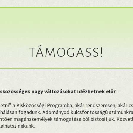
TÁMOGASS!
kisközösségek nagy változásokat idézhetnek elő?
etni” a Kisközösségi Programba, akár rendszeresen, akár c
hálásan fogadunk. Adományod kulcsfontosságú számunkra
tően magánszemélyek támogatásaiból biztosítjuk. Közvetl
talhatsz nekünk.