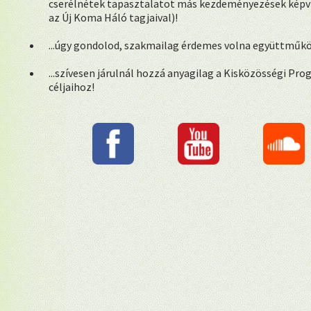
cserélnétek tapasztalatot más kezdeményezések képvis
az Új Koma Háló tagjaival)!
...úgy gondolod, szakmailag érdemes volna együttműk
...szívesen járulnál hozzá anyagilag a Kisközösségi Pr
céljaihoz!