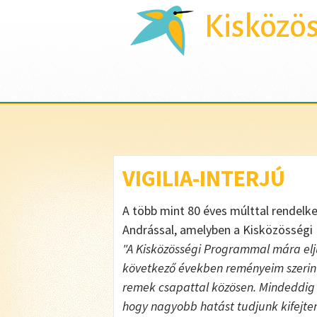
Kisközö
VIGILIA-INTERJÚ
A több mint 80 éves múlttal rendelke
Andrással, amelyben a Kisközösségi P
"A Kisközösségi Programmal mára eljut
következő években reményeim szerint
remek csapattal közösen. Mindeddi
hogy nagyobb hatást tudjunk kifejte