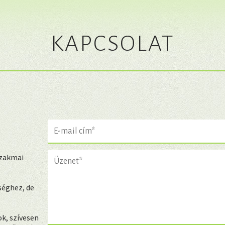
KAPCSOLAT
szakmai
séghez, de
k, szívesen