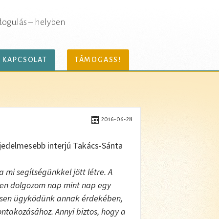
dogulás – helyben
KAPCSOLAT
TÁMOGASS!
2016-06-28
rjedelmesebb interjú Takács-Sánta
 mi segítségünkkel jött létre. A
zen dolgozom nap mint nap egy
ésen ügyködünk annak érdekében,
ntakozásához. Annyi biztos, hogy a