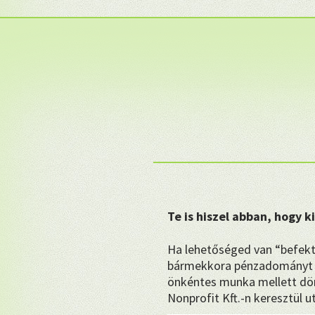
Te is hiszel abban, hogy 
Ha lehetőséged van “befekt
bármekkora pénzadományt 
önkéntes munka mellett dön
Nonprofit Kft.-n keresztül u