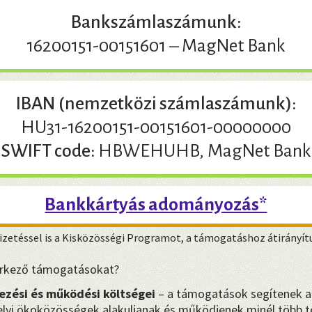
Bankszámlaszámunk:
16200151-00151601 – MagNet Bank
IBAN (nemzetközi számlaszámunk):
HU31-16200151-00151601-00000000
SWIFT code:
HBWEHUHB, MagNet Bank
Bankkártyás adományozás*
zetéssel is a Kisközösségi Programot, a támogatáshoz átirányít
eérkező támogatásokat?
ezési és működési költségei
– a támogatások segítenek a
yi ökoközösségek alakuljanak és működjenek minél több te