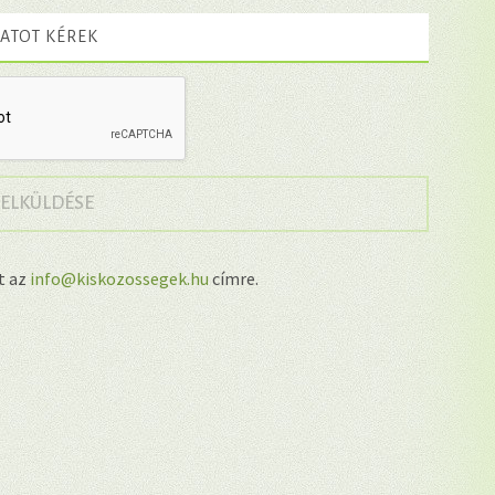
ATOT KÉREK
→
 ELKÜLDÉSE
lt az
info@kiskozossegek.hu
címre.