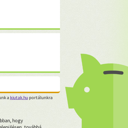
unk a
kiutak.hu
portálunkra
bban, hogy
lepülésen, továbbá