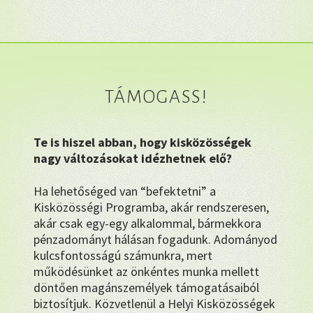
TÁMOGASS!
Te is hiszel abban, hogy kisközösségek
nagy változásokat idézhetnek elő?
Ha lehetőséged van “befektetni” a
Kisközösségi Programba, akár rendszeresen,
akár csak egy-egy alkalommal, bármekkora
pénzadományt hálásan fogadunk. Adományod
kulcsfontosságú számunkra, mert
működésünket az önkéntes munka mellett
döntően magánszemélyek támogatásaiból
biztosítjuk. Közvetlenül a Helyi Kisközösségek