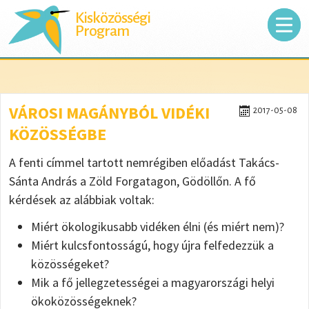
Kisközösségi
Program
VÁROSI MAGÁNYBÓL VIDÉKI
2017-05-08
KÖZÖSSÉGBE
A fenti címmel tartott nemrégiben előadást Takács-
Sánta András a Zöld Forgatagon, Gödöllőn. A fő
kérdések az alábbiak voltak:
Miért ökologikusabb vidéken élni (és miért nem)?
Miért kulcsfontosságú, hogy újra felfedezzük a
közösségeket?
Mik a fő jellegzetességei a magyarországi helyi
ökoközösségeknek?