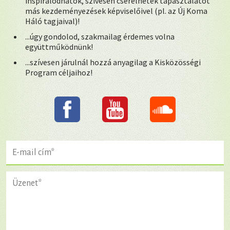
inspirálódnátok, szívesen cserélnétek tapasztalatot
más kezdeményezések képviselőivel (pl. az Új Koma
Háló tagjaival)!
...úgy gondolod, szakmailag érdemes volna
együttműködnünk!
...szívesen járulnál hozzá anyagilag a Kisközösségi
Program céljaihoz!