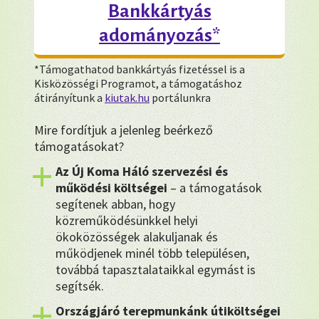
Bankkártyás
adományozás*
*Támogathatod bankkártyás fizetéssel is a
Kisközösségi Programot, a támogatáshoz
átirányítunk a
kiutak.hu
portálunkra
Mire fordítjuk a jelenleg beérkező
támogatásokat?
Az Új Koma Háló szervezési és
működési költségei
– a támogatások
segítenek abban, hogy
közreműködésünkkel helyi
ökoközösségek alakuljanak és
működjenek minél több településen,
továbbá tapasztalataikkal egymást is
segítsék.
Országjáró terepmunkánk útiköltségei