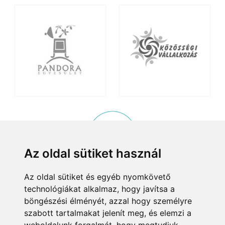
Az oldal sütiket használ
Az oldal sütiket és egyéb nyomkövető
KISKÖZÖSSÉGI PROGRAM
technológiákat alkalmaz, hogy javítsa a
© 2015, Helyi Kisközösségek Nonprofit Kft. Minden jog fenntartva.
böngészési élményét, azzal hogy személyre
8083 Csákvár, Tersztyánszky Ödön körút 26.
szabott tartalmakat jelenít meg, és elemzi a
Email:
info@kiskozossegek.hu
Telefon:
+36 (1) 372 25 00/6859.