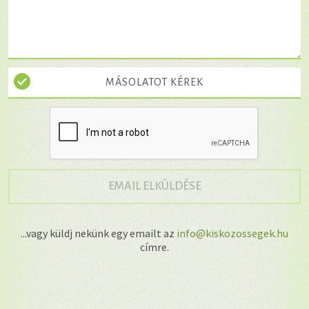
MÁSOLATOT KÉREK
→
EMAIL ELKÜLDÉSE
...vagy küldj nekünk egy emailt az
info@kiskozossegek.hu
címre.