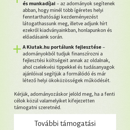
és munkadíjai
– az adományok segítenek
abban, hogy minél több ígéretes helyi
fenntarthatósági kezdeményezést
látogathassunk meg, illetve adjunk hírt
ezekről kiadványainkban, honlapunkon és
előadásaink során.
A Kiutak.hu portálunk fejlesztése
–
adományokból tudjuk finanszírozni a
fejlesztési költségeit annak az oldalnak,
ahol cselekvési tippekkel és tudásanyagok
ajánlóival segítjük a formálódó és már
létező helyi ökoközösségek működését.
Kérjük, adományozáskor jelöld meg, ha a fenti
célok közül valamelyiket kifejezetten
támogatni szeretnéd.
További támogatási