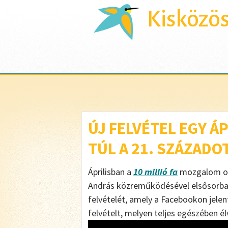
Kisközö
ÚJ FELVÉTEL EGY Á
TÚL A 21. SZÁZADO
Áprilisban a
10 millió fa
mozgalom onl
András közreműködésével elsősorban 
felvételét, amely a Facebookon jelen
felvételt, melyen teljes egészében é