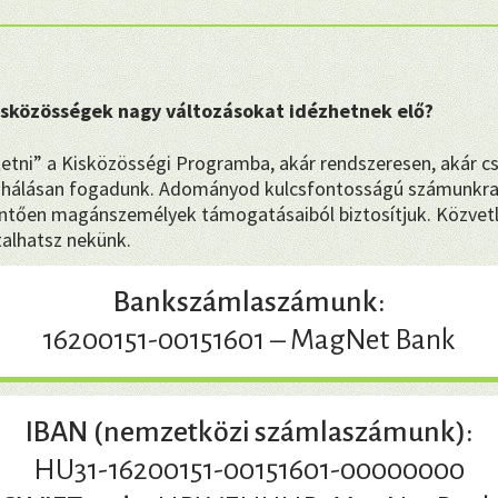
kisközösségek nagy változásokat idézhetnek elő?
etni” a Kisközösségi Programba, akár rendszeresen, akár c
hálásan fogadunk. Adományod kulcsfontosságú számunkra
tően magánszemélyek támogatásaiból biztosítjuk. Közvetl
talhatsz nekünk.
Bankszámlaszámunk:
16200151-00151601 – MagNet Bank
IBAN (nemzetközi számlaszámunk):
HU31-16200151-00151601-00000000