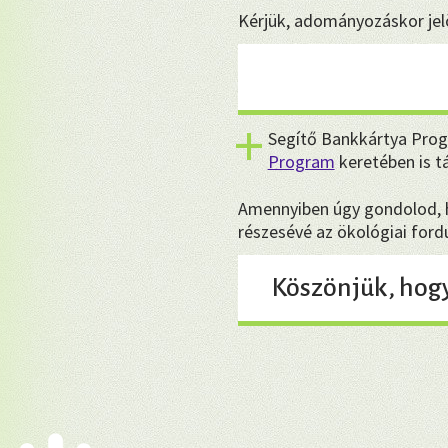
Kérjük, adományozáskor jelö
Segítő Bankkártya Prog
Program
keretében is 
Amennyiben úgy gondolod, ho
részesévé az ökológiai for
Köszönjük, hog