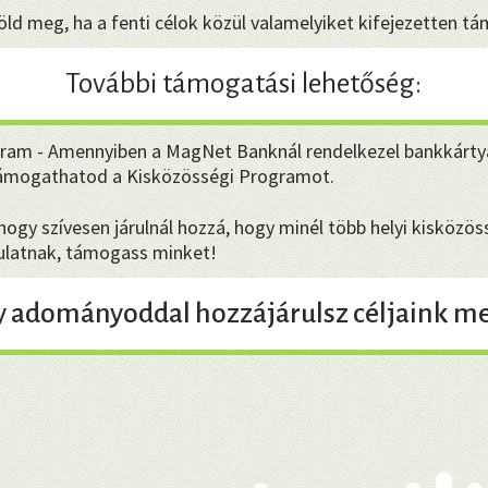
ld meg, ha a fenti célok közül valamelyiket kifejezetten t
További támogatási lehetőség:
ram - Amennyiben a MagNet Banknál rendelkezel bankkárty
támogathatod a Kisközösségi Programot.
gy szívesen járulnál hozzá, hogy minél több helyi kisközöss
dulatnak, támogass minket!
y adományoddal hozzájárulsz céljaink me