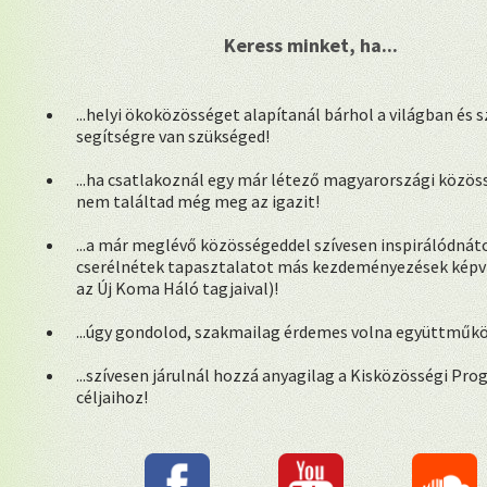
Keress minket, ha...
...helyi ökoközösséget alapítanál bárhol a világban és 
segítségre van szükséged!
...ha csatlakoznál egy már létező magyarországi közös
nem találtad még meg az igazit!
...a már meglévő közösségeddel szívesen inspirálódnáto
cserélnétek tapasztalatot más kezdeményezések képvis
az Új Koma Háló tagjaival)!
...úgy gondolod, szakmailag érdemes volna együttműk
...szívesen járulnál hozzá anyagilag a Kisközösségi Pr
céljaihoz!