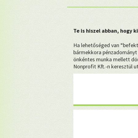
Te is hiszel abban, hogy 
Ha lehetőséged van “befekt
bármekkora pénzadományt 
önkéntes munka mellett dön
Nonprofit Kft.-n keresztül u