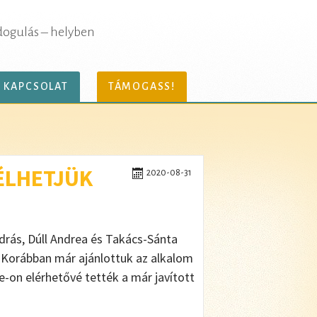
dogulás – helyben
KAPCSOLAT
TÁMOGASS!
 ÉLHETJÜK
2020-08-31
rás, Dúll Andrea és Takács-Sánta
. Korábban már ajánlottuk az alkalom
e-on elérhetővé tették a már javított