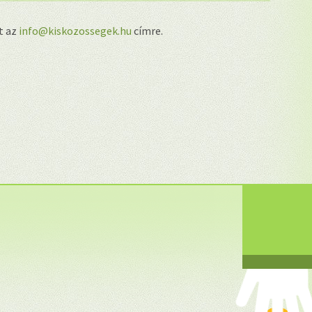
lt az
info@kiskozossegek.hu
címre.