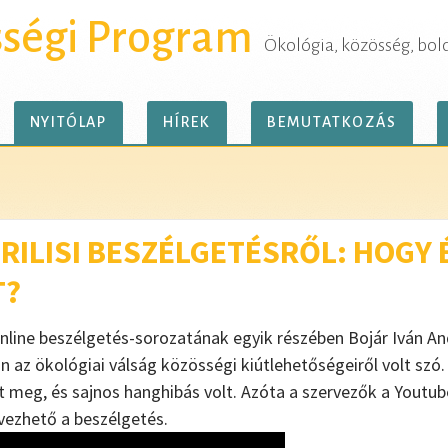
sségi Program
Ökológia, közösség, bol
NYITÓLAP
HÍREK
BEMUTATKOZÁS
PRILISI BESZÉLGETÉSRŐL: HOGY
T?
ine beszélgetés-sorozatának egyik részében Bojár Iván And
az ökológiai válság közösségi kiútlehetőségeiről volt szó
t meg, és sajnos hanghibás volt. Azóta a szervezők a Youtub
lvezhető a beszélgetés.