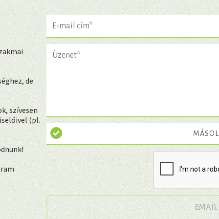
szakmai
séghez, de
k, szívesen
előivel (pl.
MÁSOL
ödnünk!
ogram
EMAIL