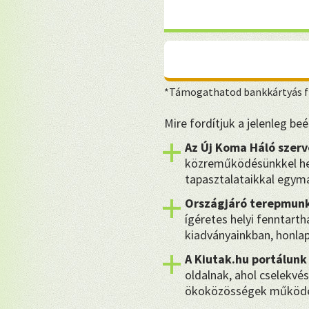
*Támogathatod bankkártyás fi
Mire fordítjuk a jelenleg b
Az Új Koma Háló szerv
közreműködésünkkel hel
tapasztalataikkal egymá
Országjáró terepmunk
ígéretes helyi fenntart
kiadványainkban, honla
A Kiutak.hu portálunk
oldalnak, ahol cselekvés
ökoközösségek működé