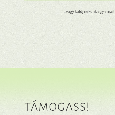
...vagy küldj nekünk egy emai
TÁMOGASS!