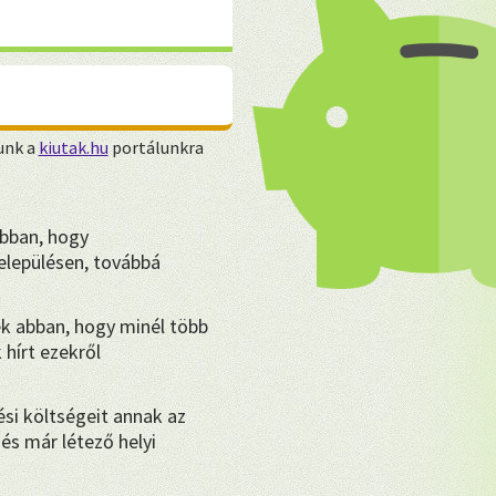
unk a
kiutak.hu
portálunkra
bban, hogy
lepülésen, továbbá
k abban, hogy minél több
hírt ezekről
ési költségeit annak az
és már létező helyi