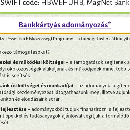
SWIFT code:
HBWEHUHB, MagNet Bank
Bankkártyás adományozás*
zetéssel is a Kisközösségi Programot, a támogatáshoz átirányít
eérkező támogatásokat?
ezési és működési költségei
– a támogatások segítenek a
yi ökoközösségek alakuljanak és működjenek minél több te
st is segítsék.
ánk útiköltségei és munkadíjai
– az adományok segítene
hatósági kezdeményezést látogathassunk meg, illetve adjunk 
punkon és előadásaink során.
 fejlesztése
– adományokból tudjuk finanszírozni a fejleszt
i tippekkel és tudásanyagok ajánlóival segítjük a formálódó 
sét.