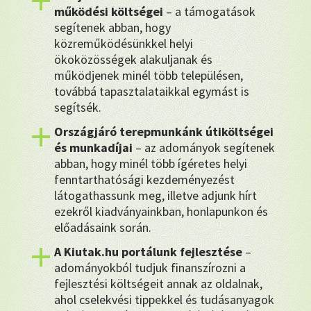
működési költségei
– a támogatások
segítenek abban, hogy
közreműködésünkkel helyi
ökoközösségek alakuljanak és
működjenek minél több településen,
továbbá tapasztalataikkal egymást is
segítsék.
Országjáró terepmunkánk útiköltségei
és munkadíjai
– az adományok segítenek
abban, hogy minél több ígéretes helyi
fenntarthatósági kezdeményezést
látogathassunk meg, illetve adjunk hírt
ezekről kiadványainkban, honlapunkon és
előadásaink során.
A Kiutak.hu portálunk fejlesztése
–
adományokból tudjuk finanszírozni a
fejlesztési költségeit annak az oldalnak,
ahol cselekvési tippekkel és tudásanyagok