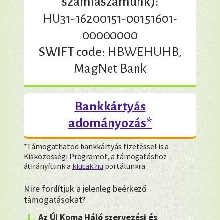
számlaszámunk):
HU31-16200151-00151601-
00000000
SWIFT code:
HBWEHUHB,
MagNet Bank
Bankkártyás
adományozás*
*Támogathatod bankkártyás fizetéssel is a
Kisközösségi Programot, a támogatáshoz
átirányítunk a
kiutak.hu
portálunkra
Mire fordítjuk a jelenleg beérkező
támogatásokat?
Az Új Koma Háló szervezési és