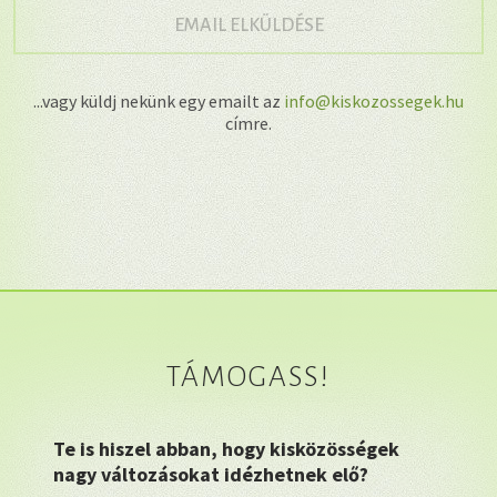
→
EMAIL ELKÜLDÉSE
...vagy küldj nekünk egy emailt az
info@kiskozossegek.hu
címre.
TÁMOGASS!
Te is hiszel abban, hogy kisközösségek
nagy változásokat idézhetnek elő?