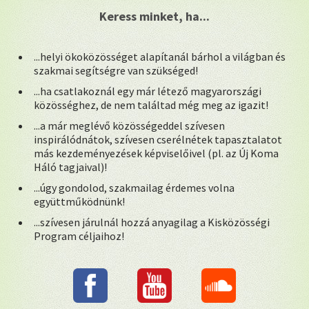
Keress minket, ha...
...helyi ökoközösséget alapítanál bárhol a világban és
szakmai segítségre van szükséged!
...ha csatlakoznál egy már létező magyarországi
közösséghez, de nem találtad még meg az igazit!
...a már meglévő közösségeddel szívesen
inspirálódnátok, szívesen cserélnétek tapasztalatot
más kezdeményezések képviselőivel (pl. az Új Koma
Háló tagjaival)!
...úgy gondolod, szakmailag érdemes volna
együttműködnünk!
...szívesen járulnál hozzá anyagilag a Kisközösségi
Program céljaihoz!