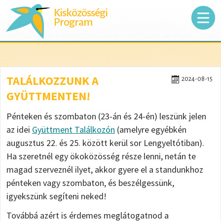
Kisközösségi
Program
TALÁLKOZZUNK A
2024-08-15
GYÜTTMENTEN!
Pénteken és szombaton (23-án és 24-én) leszünk jelen
az idei
Gyüttment Találkozón
(amelyre egyébkén
augusztus 22. és 25. között kerül sor Lengyeltótiban).
Ha szeretnél egy ökoközösség része lenni, netán te
magad szerveznél ilyet, akkor gyere el a standunkhoz
pénteken vagy szombaton, és beszélgessünk,
igyekszünk segíteni neked!
Továbbá azért is érdemes meglátogatnod a