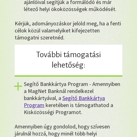
ajánlóival segítjük a formálódó és már
létező helyi ökoközösségek működését.
Kérjük, adományozáskor jelöld meg, ha a fenti
célok közül valamelyiket kifejezetten
támogatni szeretnéd.
További támogatási
lehetőség:
Segítő Bankkártya Program - Amennyiben
a MagNet Banknál rendelkezel
bankkártyával, a
Segítő Bankkártya
Program
keretében is támogathatod a
Kisközösségi Programot.
Amennyiben úgy gondolod, hogy szívesen
járulnál hozzá, hogy minél több helyi