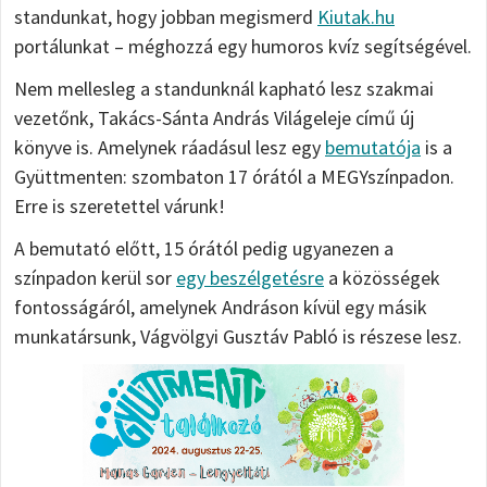
standunkat, hogy jobban megismerd
Kiutak.hu
portálunkat – méghozzá egy humoros kvíz segítségével.
Nem mellesleg a standunknál kapható lesz szakmai
vezetőnk, Takács-Sánta András Világeleje című új
könyve is. Amelynek ráadásul lesz egy
bemutatója
is a
Gyüttmenten: szombaton 17 órától a MEGYszínpadon.
Erre is szeretettel várunk!
A bemutató előtt, 15 órától pedig ugyanezen a
színpadon kerül sor
egy beszélgetésre
a közösségek
fontosságáról, amelynek Andráson kívül egy másik
munkatársunk, Vágvölgyi Gusztáv Pabló is részese lesz.