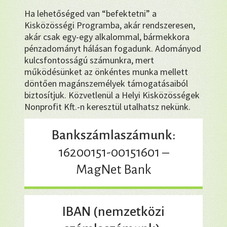
Ha lehetőséged van “befektetni” a
Kisközösségi Programba, akár rendszeresen,
akár csak egy-egy alkalommal, bármekkora
pénzadományt hálásan fogadunk. Adományod
kulcsfontosságú számunkra, mert
működésünket az önkéntes munka mellett
döntően magánszemélyek támogatásaiból
biztosítjuk. Közvetlenül a Helyi Kisközösségek
Nonprofit Kft.-n keresztül utalhatsz nekünk.
Bankszámlaszámunk:
16200151-00151601 –
MagNet Bank
IBAN (nemzetközi