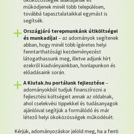
működjenek minél több településen,
továbbá tapasztalataikkal egymást is
segítsék.
Országjáró terepmunkánk útiköltségei
és munkadíjai
– az adományok segítenek
abban, hogy minél több ígéretes helyi
fenntarthatósági kezdeményezést
látogathassunk meg, illetve adjunk hírt
ezekről kiadványainkban, honlapunkon és
előadásaink során.
A Kiutak.hu portálunk fejlesztése
–
adományokból tudjuk finanszírozni a
fejlesztési költségeit annak az oldalnak,
ahol cselekvési tippekkel és tudásanyagok
ajánlóival segítjük a formálódó és már
létező helyi ökoközösségek működését.
Kérjük, adományozáskor jelöld meg, ha a fenti