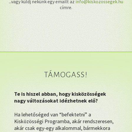
...vagy küldj nekünk egy emailt az
info@kiskozossegek.hu
címre.
TÁMOGASS!
Te is hiszel abban, hogy kisközösségek
nagy változásokat idézhetnek elő?
Ha lehetőséged van “befektetni” a
Kisközösségi Programba, akár rendszeresen,
akár csak egy-egy alkalommal, bármekkora