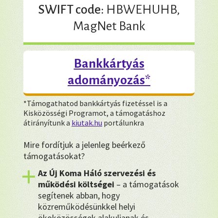
SWIFT code:
HBWEHUHB,
MagNet Bank
Bankkártyás
adományozás*
*Támogathatod bankkártyás fizetéssel is a
Kisközösségi Programot, a támogatáshoz
átirányítunk a
kiutak.hu
portálunkra
Mire fordítjuk a jelenleg beérkező
támogatásokat?
Az Új Koma Háló szervezési és
működési költségei
– a támogatások
segítenek abban, hogy
közreműködésünkkel helyi
ökoközösségek alakuljanak és