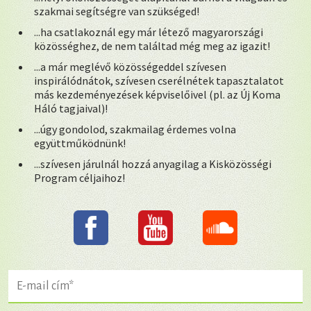
szakmai segítségre van szükséged!
...ha csatlakoznál egy már létező magyarországi
közösséghez, de nem találtad még meg az igazit!
...a már meglévő közösségeddel szívesen
inspirálódnátok, szívesen cserélnétek tapasztalatot
más kezdeményezések képviselőivel (pl. az Új Koma
Háló tagjaival)!
...úgy gondolod, szakmailag érdemes volna
együttműködnünk!
...szívesen járulnál hozzá anyagilag a Kisközösségi
Program céljaihoz!