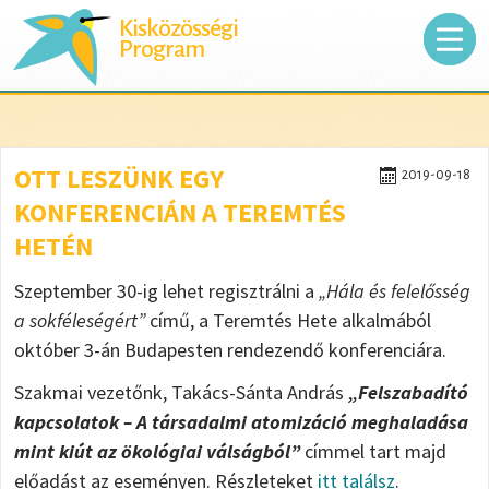
Kisközösségi
Program
OTT LESZÜNK EGY
2019-09-18
KONFERENCIÁN A TEREMTÉS
HETÉN
Szeptember 30-ig lehet regisztrálni a
„Hála és felelősség
a sokféleségért”
című, a Teremtés Hete alkalmából
október 3-án Budapesten rendezendő konferenciára.
Szakmai vezetőnk, Takács-Sánta András
„Felszabadító
kapcsolatok – A társadalmi atomizáció meghaladása
mint kiút az ökológiai válságból”
címmel tart majd
előadást az eseményen. Részleteket
itt találsz
.