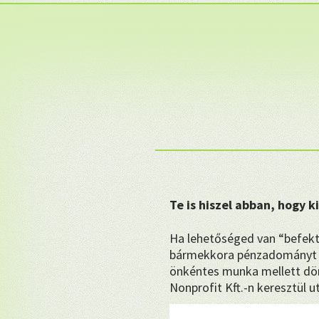
Te is hiszel abban, hogy 
Ha lehetőséged van “befekt
bármekkora pénzadományt 
önkéntes munka mellett dön
Nonprofit Kft.-n keresztül u