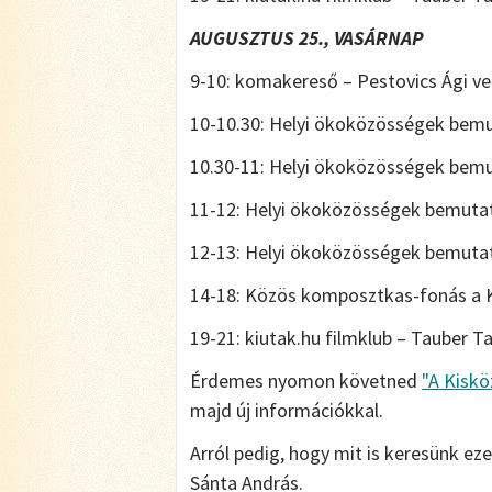
AUGUSZTUS 25., VASÁRNAP
9-10: komakereső – Pestovics Ági ve
10-10.30: Helyi ökoközösségek bemut
10.30-11: Helyi ökoközösségek bemu
11-12: Helyi ökoközösségek bemutatk
12-13: Helyi ökoközösségek bemutat
14-18: Közös komposztkas-fonás a Kó
19-21: kiutak.hu filmklub – Tauber 
Érdemes nyomon követned
"A Kisk
majd új információkkal.
Arról pedig, hogy mit is keresünk ez
Sánta András.