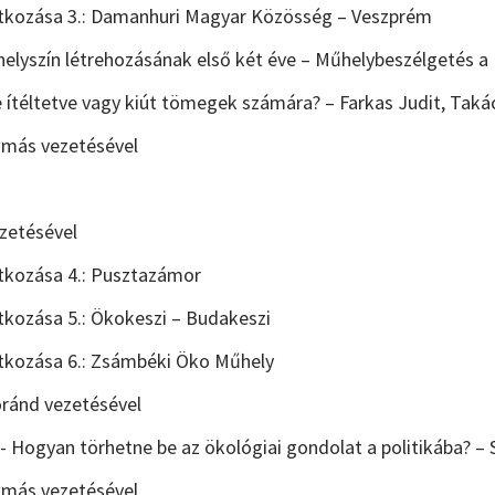
tkozása 3.: Damanhuri Magyar Közösség – Veszprém
 helyszín létrehozásának első két éve – Műhelybeszélgetés a
re ítéltetve vagy kiút tömegek számára? – Farkas Judit, Tak
Tamás vezetésével
zetésével
tkozása 4.: Pusztazámor
kozása 5.: Ökokeszi – Budakeszi
tkozása 6.: Zsámbéki Öko Műhely
óránd vezetésével
- Hogyan törhetne be az ökológiai gondolat a politikába? – 
Tamás vezetésével