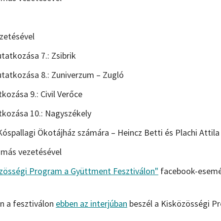
zetésével
atkozása 7.: Zsibrik
tatkozása 8.: Zuniverzum – Zugló
ozása 9.: Civil Verőce
kozása 10.: Nagyszékely
spallagi Ökotájház számára – Heincz Betti és Plachi Attila
Tamás vezetésével
özösségi Program a Gyüttment Fesztiválon"
facebook-esemén
en a fesztiválon
ebben az interjúban
beszél a Kisközösségi P