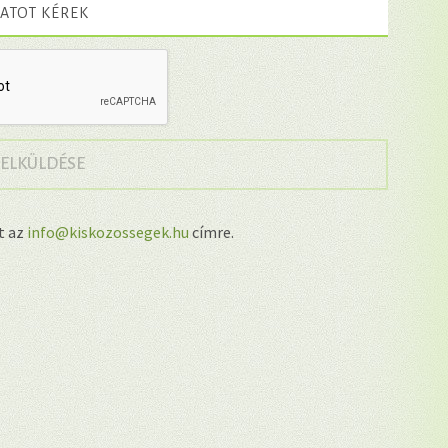
ATOT KÉREK
→
 ELKÜLDÉSE
lt az
info@kiskozossegek.hu
címre.