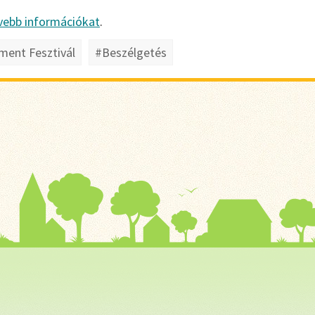
ővebb információkat
.
ment Fesztivál
#Beszélgetés