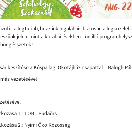
özül is a legtutibb, hozzánk legalábbis biztosan a legközeleb
leszünk jelen, mint a korábbi években - önálló programhelysz
, böngésszétek!
ár készítése a Kóspallagi Ökotájház-csapattal – Balogh Pál 
Tamás vezetésével
zetésével
kozása 1.: TÖB - Budaörs
tkozása 2.: Nyimi Öko Közösség