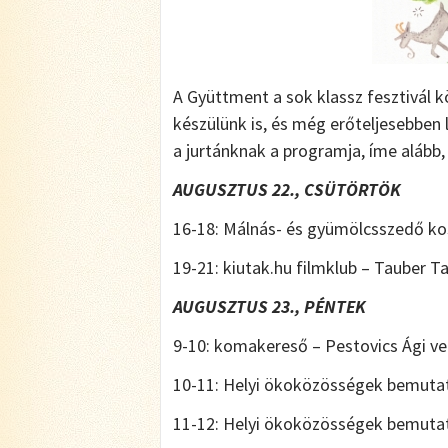
A Gyüttment a sok klassz fesztivál k
készülünk is, és még erőteljesebben 
a jurtánknak a programja, íme alább
AUGUSZTUS 22., CSÜTÖRTÖK
16-18: Málnás- és gyümölcsszedő kos
19-21: kiutak.hu filmklub – Tauber 
AUGUSZTUS 23., PÉNTEK
9-10: komakereső – Pestovics Ági ve
10-11: Helyi ökoközösségek bemutat
11-12: Helyi ökoközösségek bemuta