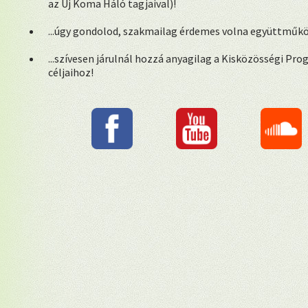
az Új Koma Háló tagjaival)!
...úgy gondolod, szakmailag érdemes volna együttműk
...szívesen járulnál hozzá anyagilag a Kisközösségi Pr
céljaihoz!