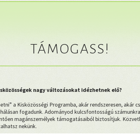
TÁMOGASS!
kisközösségek nagy változásokat idézhetnek elő?
etni” a Kisközösségi Programba, akár rendszeresen, akár c
hálásan fogadunk. Adományod kulcsfontosságú számunkra
tően magánszemélyek támogatásaiból biztosítjuk. Közvetl
talhatsz nekünk.