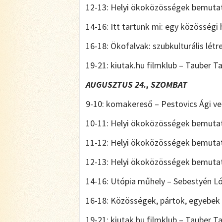
12-13: Helyi ökoközösségek bemuta
14-16: Itt tartunk mi: egy közösségi
16-18: Ökofalvak: szubkulturális lét
19-21: kiutak.hu filmklub – Tauber 
AUGUSZTUS 24., SZOMBAT
9-10: komakereső – Pestovics Ági ve
10-11: Helyi ökoközösségek bemuta
11-12: Helyi ökoközösségek bemutat
12-13: Helyi ökoközösségek bemuta
14-16: Utópia műhely – Sebestyén L
16-18: Közösségek, pártok, egyebek 
19-21: kiutak.hu filmklub – Tauber 