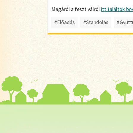
Magáról a fesztiválról
itt találtok b
#Előadás
#Standolás
#Gyütt