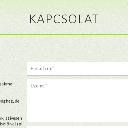
KAPCSOLAT
szakmai
séghez, de
k, szívesen
előivel (pl.