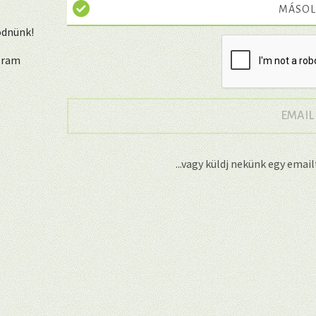
MÁSOL
ödnünk!
ogram
EMAIL
...vagy küldj nekünk egy emai