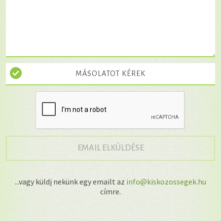
MÁSOLATOT KÉREK
→
EMAIL ELKÜLDÉSE
...vagy küldj nekünk egy emailt az
info@kiskozossegek.hu
címre.