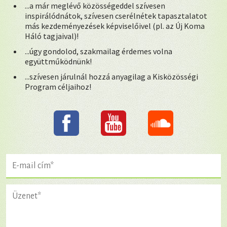
...a már meglévő közösségeddel szívesen
inspirálódnátok, szívesen cserélnétek tapasztalatot
más kezdeményezések képviselőivel (pl. az Új Koma
Háló tagjaival)!
...úgy gondolod, szakmailag érdemes volna
együttműködnünk!
...szívesen járulnál hozzá anyagilag a Kisközösségi
Program céljaihoz!