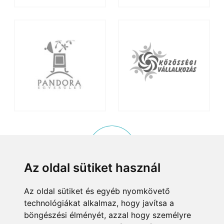
Az oldal sütiket használ
Az oldal sütiket és egyéb nyomkövető
KISKÖZÖSSÉGI PROGRAM
technológiákat alkalmaz, hogy javítsa a
© 2015, Helyi Kisközösségek Nonprofit Kft. Minden jog fenntartva.
böngészési élményét, azzal hogy személyre
8083 Csákvár, Tersztyánszky Ödön körút 26.