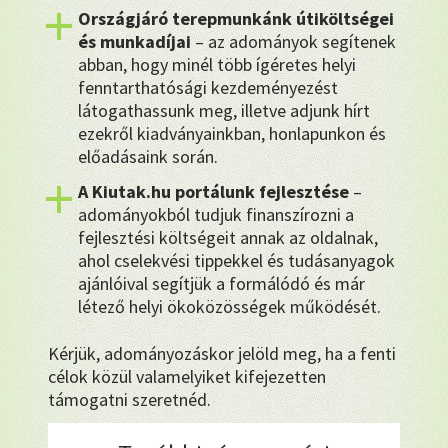
Országjáró terepmunkánk útiköltségei
és munkadíjai
– az adományok segítenek
abban, hogy minél több ígéretes helyi
fenntarthatósági kezdeményezést
látogathassunk meg, illetve adjunk hírt
ezekről kiadványainkban, honlapunkon és
előadásaink során.
A Kiutak.hu portálunk fejlesztése
–
adományokból tudjuk finanszírozni a
fejlesztési költségeit annak az oldalnak,
ahol cselekvési tippekkel és tudásanyagok
ajánlóival segítjük a formálódó és már
létező helyi ökoközösségek működését.
Kérjük, adományozáskor jelöld meg, ha a fenti
célok közül valamelyiket kifejezetten
támogatni szeretnéd.