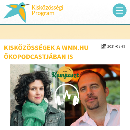
Kisközösségi
Program
KISKÖZÖSSÉGEK A WMN.HU
2021-08-13
ÖKOPODCASTJÁBAN IS