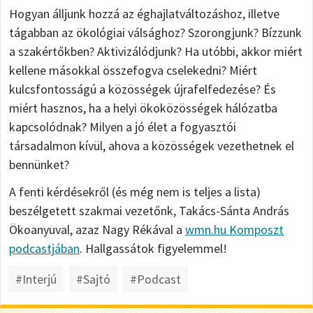
Hogyan álljunk hozzá az éghajlatváltozáshoz, illetve
tágabban az ökológiai válsághoz? Szorongjunk? Bízzunk
a szakértőkben? Aktivizálódjunk? Ha utóbbi, akkor miért
kellene másokkal összefogva cselekedni? Miért
kulcsfontosságú a közösségek újrafelfedezése? És
miért hasznos, ha a helyi ökoközösségek hálózatba
kapcsolódnak? Milyen a jó élet a fogyasztói
társadalmon kívül, ahova a közösségek vezethetnek el
bennünket?
A fenti kérdésekről (és még nem is teljes a lista)
beszélgetett szakmai vezetőnk, Takács-Sánta András
Ökoanyuval, azaz Nagy Rékával a
wmn.hu Komposzt
podcastjában
. Hallgassátok figyelemmel!
#Interjú
#Sajtó
#Podcast