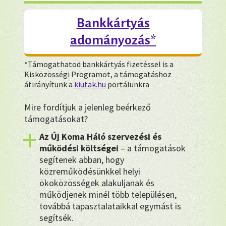
Bankkártyás
adományozás*
*Támogathatod bankkártyás fizetéssel is a
Kisközösségi Programot, a támogatáshoz
átirányítunk a
kiutak.hu
portálunkra
Mire fordítjuk a jelenleg beérkező
támogatásokat?
Az Új Koma Háló szervezési és
működési költségei
– a támogatások
segítenek abban, hogy
közreműködésünkkel helyi
ökoközösségek alakuljanak és
működjenek minél több településen,
továbbá tapasztalataikkal egymást is
segítsék.