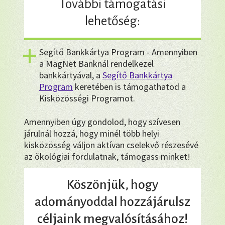
További támogatási
lehetőség:
Segítő Bankkártya Program - Amennyiben
a MagNet Banknál rendelkezel
bankkártyával, a
Segítő Bankkártya
Program
keretében is támogathatod a
Kisközösségi Programot.
Amennyiben úgy gondolod, hogy szívesen
járulnál hozzá, hogy minél több helyi
kisközösség váljon aktívan cselekvő részesévé
az ökológiai fordulatnak, támogass minket!
Köszönjük, hogy
adományoddal hozzájárulsz
céljaink megvalósításához!