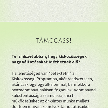
TÁMOGASS!
Te is hiszel abban, hogy kisközösségek
nagy változásokat idézhetnek elő?
Ha lehetőséged van “befektetni” a
Kisközösségi Programba, akár rendszeresen,
akár csak egy-egy alkalommal, bármekkora
pénzadományt hálásan fogadunk. Adományod
kulcsfontosságú számunkra, mert
működésünket az önkéntes munka mellett
döntően magánszemélyek támogatásaiból