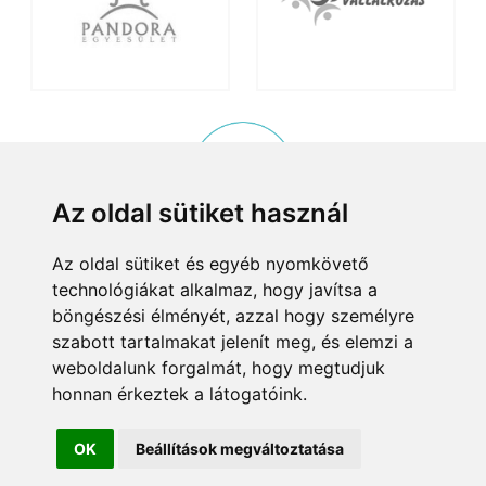
Az oldal sütiket használ
Az oldal sütiket és egyéb nyomkövető
KISKÖZÖSSÉGI PROGRAM
technológiákat alkalmaz, hogy javítsa a
© 2015, Helyi Kisközösségek Nonprofit Kft. Minden jog fenntartva.
böngészési élményét, azzal hogy személyre
8083 Csákvár, Tersztyánszky Ödön körút 26.
szabott tartalmakat jelenít meg, és elemzi a
Email:
info@kiskozossegek.hu
Telefon:
+36 (1) 372 25 00/6859.
weboldalunk forgalmát, hogy megtudjuk
Adószám:
23460625-1-07
Cégjegyzékszám:
01-09-96660
honnan érkeztek a látogatóink.
Bejegyezte:
Fővárosi Bíróság
Bemutatkozás
Alapító okirat
Adatkezelés
OK
Beállítások megváltoztatása
Tárhelyszolgáltató:
Net-Tech Consulting Kft., 1191 Budapest Kisfaludy utca 16. 6/18.,