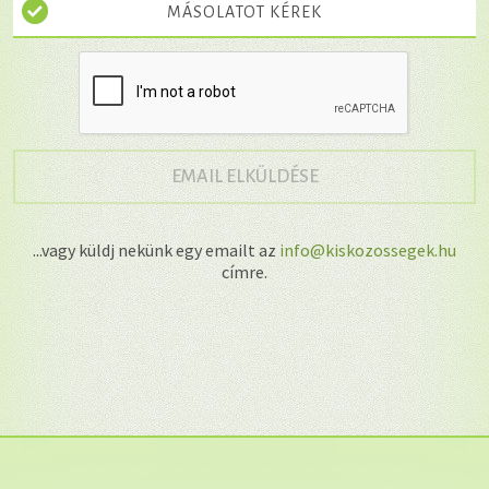
MÁSOLATOT KÉREK
→
EMAIL ELKÜLDÉSE
...vagy küldj nekünk egy emailt az
info@kiskozossegek.hu
címre.