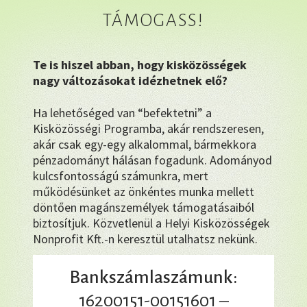
TÁMOGASS!
Te is hiszel abban, hogy kisközösségek
nagy változásokat idézhetnek elő?
Ha lehetőséged van “befektetni” a
Kisközösségi Programba, akár rendszeresen,
akár csak egy-egy alkalommal, bármekkora
pénzadományt hálásan fogadunk. Adományod
kulcsfontosságú számunkra, mert
működésünket az önkéntes munka mellett
döntően magánszemélyek támogatásaiból
biztosítjuk. Közvetlenül a Helyi Kisközösségek
Nonprofit Kft.-n keresztül utalhatsz nekünk.
Bankszámlaszámunk:
16200151-00151601 –