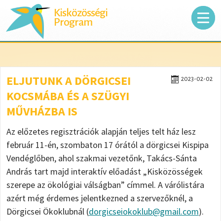
Kisközösségi
Program
ELJUTUNK A DÖRGICSEI
2023-02-02
KOCSMÁBA ÉS A SZÜGYI
MŰVHÁZBA IS
Az előzetes regisztrációk alapján teljes telt ház lesz
február 11-én, szombaton 17 órától a dörgicsei Kispipa
Vendéglőben, ahol szakmai vezetőnk, Takács-Sánta
András tart majd interaktív előadást „Kisközösségek
szerepe az ökológiai válságban” címmel. A várólistára
azért még érdemes jelentkezned a szervezőknél, a
Dörgicsei Ökoklubnál (
dorgicseiokoklub@gmail.com
).