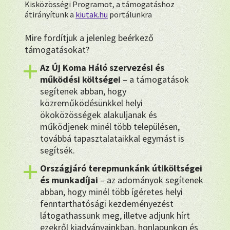
Kisközösségi Programot, a támogatáshoz
átirányítunk a
kiutak.hu
portálunkra
Mire fordítjuk a jelenleg beérkező
támogatásokat?
Az Új Koma Háló szervezési és
működési költségei
– a támogatások
segítenek abban, hogy
közreműködésünkkel helyi
ökoközösségek alakuljanak és
működjenek minél több településen,
továbbá tapasztalataikkal egymást is
segítsék.
Országjáró terepmunkánk útiköltségei
és munkadíjai
– az adományok segítenek
abban, hogy minél több ígéretes helyi
fenntarthatósági kezdeményezést
látogathassunk meg, illetve adjunk hírt
ezekről kiadványainkban, honlapunkon és