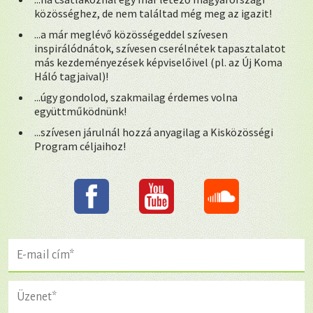
közösséghez, de nem találtad még meg az igazit!
...a már meglévő közösségeddel szívesen
inspirálódnátok, szívesen cserélnétek tapasztalatot
más kezdeményezések képviselőivel (pl. az Új Koma
Háló tagjaival)!
...úgy gondolod, szakmailag érdemes volna
együttműködnünk!
...szívesen járulnál hozzá anyagilag a Kisközösségi
Program céljaihoz!