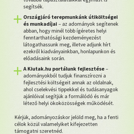
segítsék.
Országjáró terepmunkánk útiköltségei
és munkadíjai
– az adományok segítenek
abban, hogy minél több ígéretes helyi
fenntarthatósági kezdeményezést
látogathassunk meg, illetve adjunk hírt
ezekről kiadványainkban, honlapunkon és
előadásaink során.
A Kiutak.hu portálunk fejlesztése
–
adományokból tudjuk finanszírozni a
fejlesztési költségeit annak az oldalnak,
ahol cselekvési tippekkel és tudásanyagok
ajánlóival segítjük a formálódó és már
létező helyi ökoközösségek működését.
Kérjük, adományozáskor jelöld meg, ha a fenti
célok közül valamelyiket kifejezetten
támogatni szeretnéd.