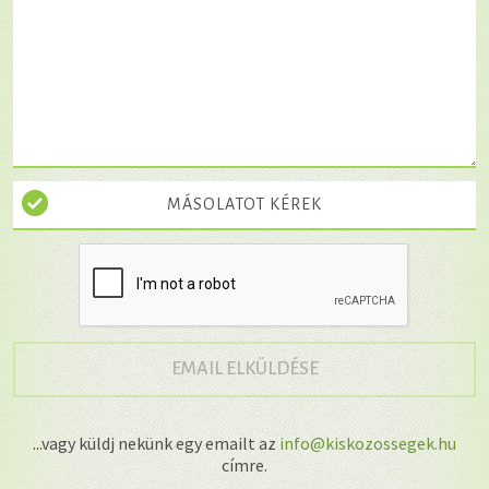
MÁSOLATOT KÉREK
→
EMAIL ELKÜLDÉSE
...vagy küldj nekünk egy emailt az
info@kiskozossegek.hu
címre.