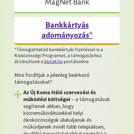
MagNet Bank
Bankkártyás
adományozás*
*Támogathatod bankkártyás fizetéssel is a
Kisközösségi Programot, a támogatáshoz
átirányítunk a
kiutak.hu
portálunkra
Mire fordítjuk a jelenleg beérkező
támogatásokat?
Az Új Koma Háló szervezési és
működési költségei
– a támogatások
segítenek abban, hogy
közreműködésünkkel helyi
ökoközösségek alakuljanak és
működjenek minél több településen,
továbbá tapasztalataikkal egymást is