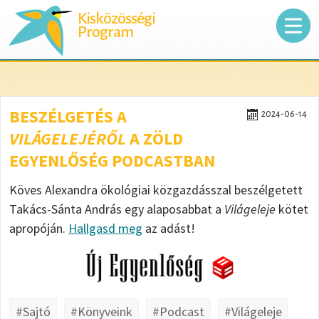
Kisközösségi
Program
BESZÉLGETÉS A
2024-06-14
VILÁGELEJÉRŐL
A ZÖLD
EGYENLŐSÉG PODCASTBAN
Köves Alexandra ökológiai közgazdásszal beszélgetett
Takács-Sánta András egy alaposabbat a
Világeleje
kötet
apropóján.
Hallgasd meg
az adást!
#Sajtó
#Könyveink
#Podcast
#Világeleje