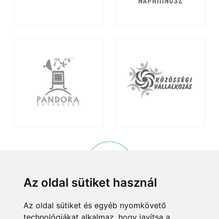
Az oldal sütiket használ
Az oldal sütiket és egyéb nyomkövető
KISKÖZÖSSÉGI PROGRAM
technológiákat alkalmaz, hogy javítsa a