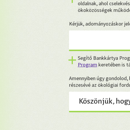
oldalnak, ahol cselekvés
ökoközösségek működé
Kérjük, adományozáskor jelö
Segítő Bankkártya Prog
Program
keretében is 
Amennyiben úgy gondolod, ho
részesévé az ökológiai for
Köszönjük, hog