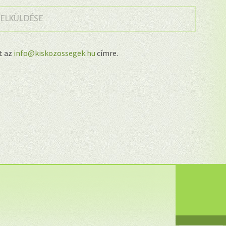
→
 ELKÜLDÉSE
lt az
info@kiskozossegek.hu
címre.