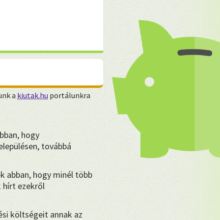
unk a
kiutak.hu
portálunkra
bban, hogy
lepülésen, továbbá
k abban, hogy minél több
hírt ezekről
ési költségeit annak az