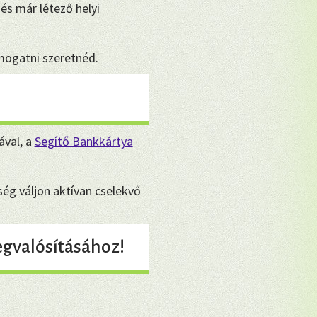
és már létező helyi
ámogatni szeretnéd.
ával, a
Segítő Bankkártya
ég váljon aktívan cselekvő
gvalósításához!