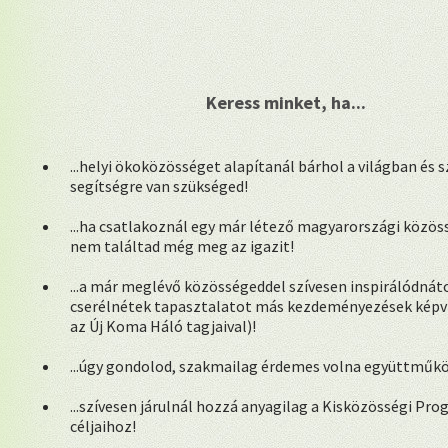
Keress minket, ha...
...helyi ökoközösséget alapítanál bárhol a világban és 
segítségre van szükséged!
...ha csatlakoznál egy már létező magyarországi közös
nem találtad még meg az igazit!
...a már meglévő közösségeddel szívesen inspirálódnáto
cserélnétek tapasztalatot más kezdeményezések képvis
az Új Koma Háló tagjaival)!
...úgy gondolod, szakmailag érdemes volna együttműk
...szívesen járulnál hozzá anyagilag a Kisközösségi Pr
céljaihoz!