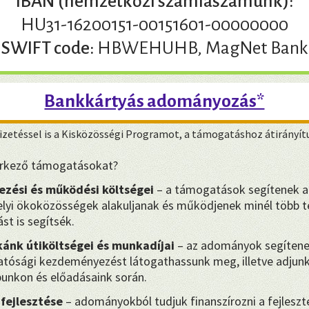
IBAN (nemzetközi számlaszámunk):
HU31-16200151-00151601-00000000
SWIFT code:
HBWEHUHB, MagNet Bank
Bankkártyás adományozás*
zetéssel is a Kisközösségi Programot, a támogatáshoz átirányít
eérkező támogatásokat?
ezési és működési költségei
– a támogatások segítenek a
yi ökoközösségek alakuljanak és működjenek minél több te
st is segítsék.
ánk útiköltségei és munkadíjai
– az adományok segítene
hatósági kezdeményezést látogathassunk meg, illetve adjunk 
punkon és előadásaink során.
 fejlesztése
– adományokból tudjuk finanszírozni a fejleszt