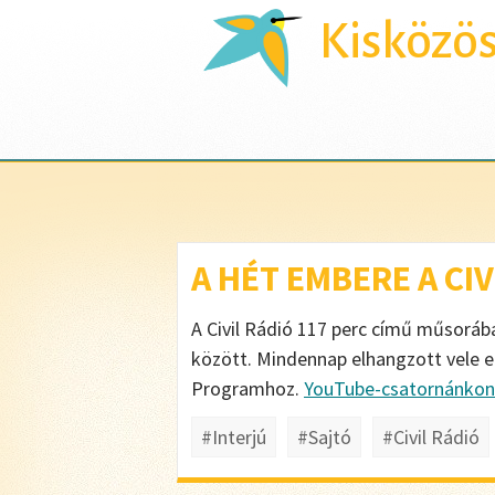
Kisközö
A HÉT EMBERE A CI
A Civil Rádió 117 perc című műsoráb
között. Mindennap elhangzott vele 
Programhoz.
YouTube-csatornánkon
#Interjú
#Sajtó
#Civil Rádió