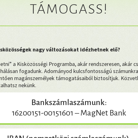
TÁMOGASS!
kisközösségek nagy változásokat idézhetnek elő?
etni” a Kisközösségi Programba, akár rendszeresen, akár c
hálásan fogadunk. Adományod kulcsfontosságú számunkra
tően magánszemélyek támogatásaiból biztosítjuk. Közvetl
talhatsz nekünk.
Bankszámlaszámunk:
16200151-00151601 – MagNet Bank