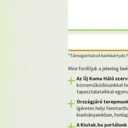
*Támogathatod bankkártyás fi
Mire fordítjuk a jelenleg b
Az Új Koma Háló szerv
közreműködésünkkel hel
tapasztalataikkal egymá
Országjáró terepmunk
ígéretes helyi fenntart
kiadványainkban, honla
A Kiutak.hu portálunk