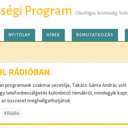
sségi Program
Ökológia, közösség, bol
NYITÓLAP
HÍREK
BEMUTATKOZÁS
VIL RÁDIÓBAN
an programunk szakmai vezetője, Takács-Sánta András volt "A
egy telefonbeszélgetés különböző témákról, mindegyik kapc
az összeset meghallgathatjátok.
#Rádió