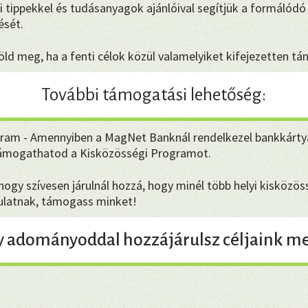
i tippekkel és tudásanyagok ajánlóival segítjük a formálódó 
sét.
ld meg, ha a fenti célok közül valamelyiket kifejezetten t
További támogatási lehetőség:
ram - Amennyiben a MagNet Banknál rendelkezel bankkárty
támogathatod a Kisközösségi Programot.
gy szívesen járulnál hozzá, hogy minél több helyi kisközöss
dulatnak, támogass minket!
y adományoddal hozzájárulsz céljaink me