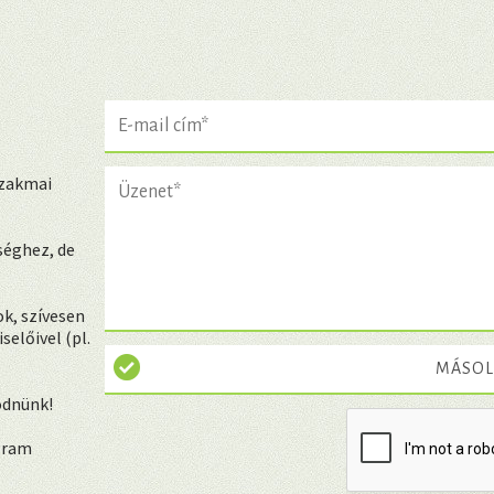
szakmai
séghez, de
k, szívesen
előivel (pl.
MÁSOL
ödnünk!
ogram