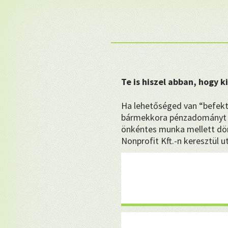
Te is hiszel abban, hogy 
Ha lehetőséged van “befekt
bármekkora pénzadományt 
önkéntes munka mellett dön
Nonprofit Kft.-n keresztül u