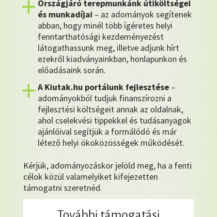
Országjáró terepmunkánk útiköltségei
és munkadíjai
– az adományok segítenek
abban, hogy minél több ígéretes helyi
fenntarthatósági kezdeményezést
látogathassunk meg, illetve adjunk hírt
ezekről kiadványainkban, honlapunkon és
előadásaink során.
A Kiutak.hu portálunk fejlesztése
–
adományokból tudjuk finanszírozni a
fejlesztési költségeit annak az oldalnak,
ahol cselekvési tippekkel és tudásanyagok
ajánlóival segítjük a formálódó és már
létező helyi ökoközösségek működését.
Kérjük, adományozáskor jelöld meg, ha a fenti
célok közül valamelyiket kifejezetten
támogatni szeretnéd.
További támogatási