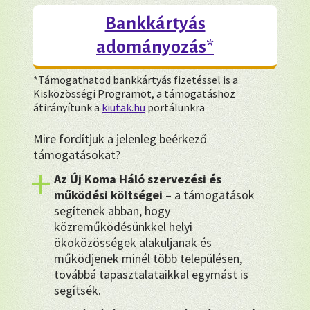
Bankkártyás
adományozás*
*Támogathatod bankkártyás fizetéssel is a
Kisközösségi Programot, a támogatáshoz
átirányítunk a
kiutak.hu
portálunkra
Mire fordítjuk a jelenleg beérkező
támogatásokat?
Az Új Koma Háló szervezési és
működési költségei
– a támogatások
segítenek abban, hogy
közreműködésünkkel helyi
ökoközösségek alakuljanak és
működjenek minél több településen,
továbbá tapasztalataikkal egymást is
segítsék.