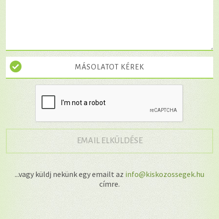
MÁSOLATOT KÉREK
→
EMAIL ELKÜLDÉSE
...vagy küldj nekünk egy emailt az
info@kiskozossegek.hu
címre.