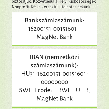
biztosítjuk. Közvetlenül a Helyi Kisközösségek
Nonprofit Kft.-n keresztül utalhatsz nekünk.
Bankszámlaszámunk:
16200151-00151601 –
MagNet Bank
IBAN (nemzetközi
számlaszámunk):
HU31-16200151-00151601-
00000000
SWIFT code:
HBWEHUHB,
MagNet Bank