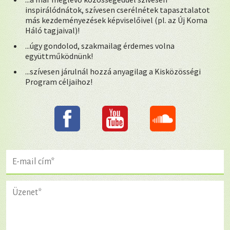
inspirálódnátok, szívesen cserélnétek tapasztalatot
más kezdeményezések képviselőivel (pl. az Új Koma
Háló tagjaival)!
...úgy gondolod, szakmailag érdemes volna
együttműködnünk!
...szívesen járulnál hozzá anyagilag a Kisközösségi
Program céljaihoz!