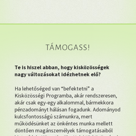
TÁMOGASS!
Te is hiszel abban, hogy kisközösségek
nagy változásokat idézhetnek elő?
Ha lehetőséged van “befektetni” a
Kisközösségi Programba, akár rendszeresen,
akár csak egy-egy alkalommal, bármekkora
pénzadományt hálásan fogadunk. Adományod
kulcsfontosságú számunkra, mert
működésünket az önkéntes munka mellett
döntően magánszemélyek támogatásaiból