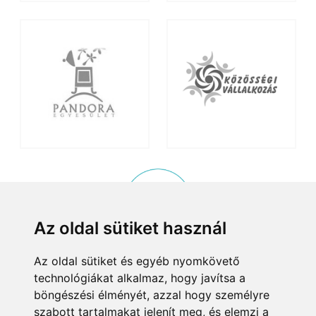
Az oldal sütiket használ
Az oldal sütiket és egyéb nyomkövető
KISKÖZÖSSÉGI PROGRAM
technológiákat alkalmaz, hogy javítsa a
© 2015, Helyi Kisközösségek Nonprofit Kft. Minden jog fenntartva.
böngészési élményét, azzal hogy személyre
8083 Csákvár, Tersztyánszky Ödön körút 26.
szabott tartalmakat jelenít meg, és elemzi a