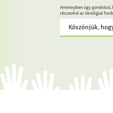
Amennyiben úgy gondolod, ho
részesévé az ökológiai for
Köszönjük, hog