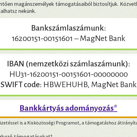
tően magánszemélyek támogatásaiból biztosítjuk. Közvetl
talhatsz nekünk.
Bankszámlaszámunk:
16200151-00151601 – MagNet Bank
IBAN (nemzetközi számlaszámunk):
HU31-16200151-00151601-00000000
SWIFT code:
HBWEHUHB, MagNet Bank
Bankkártyás adományozás*
zetéssel is a Kisközösségi Programot, a támogatáshoz átirányít
eérkező támogatásokat?