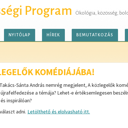
sségi Program
Ökológia, közösség, bol
NYITÓLAP
HÍREK
BEMUTATKOZÁS
ZLEGELŐK KOMÉDIÁJÁBA!
l Takács-Sánta András nemrég megjelent, A közlegelők komé
újrafelfedezése a témája? Lehet-e értéksemlegesen beszéln
s inspirálóan?
választ adni.
Letölthető és elolvasható itt.