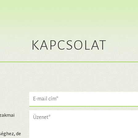
KAPCSOLAT
szakmai
séghez, de