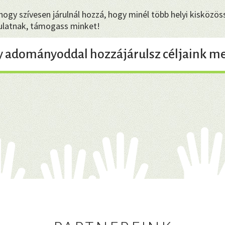
gy szívesen járulnál hozzá, hogy minél több helyi kisközöss
dulatnak, támogass minket!
y adományoddal hozzájárulsz céljaink me