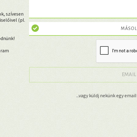
k, szívesen
előivel (pl.
MÁSOL
ödnünk!
ogram
EMAIL
...vagy küldj nekünk egy emai