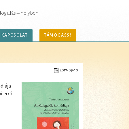
dogulás – helyben
KAPCSOLAT
TÁMOGASS!
2017-09-10
diája
i erről