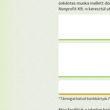
önkéntes munka mellett dön
Nonprofit Kft.-n keresztül u
*Támogathatod bankkártyás fi
Mire fordítjuk a jelenleg b