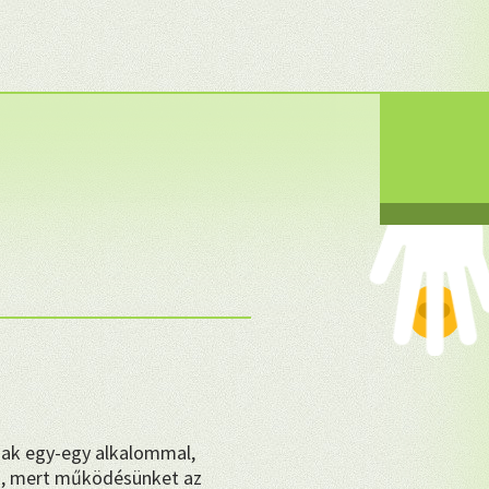
❤
sak egy-egy alkalommal,
, mert működésünket az