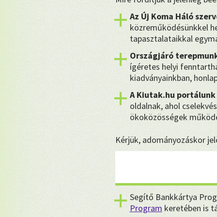
Az Új Koma Háló szerv
közreműködésünkkel hel
tapasztalataikkal egymá
Országjáró terepmunk
ígéretes helyi fenntart
kiadványainkban, honla
A Kiutak.hu portálunk
oldalnak, ahol cselekvés
ökoközösségek működé
Kérjük, adományozáskor jelö
Segítő Bankkártya Prog
Program
keretében is 