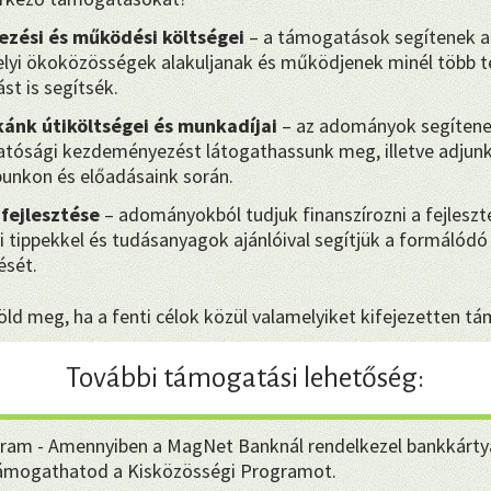
ezési és működési költségei
– a támogatások segítenek a
yi ökoközösségek alakuljanak és működjenek minél több te
st is segítsék.
ánk útiköltségei és munkadíjai
– az adományok segítene
hatósági kezdeményezést látogathassunk meg, illetve adjunk 
punkon és előadásaink során.
 fejlesztése
– adományokból tudjuk finanszírozni a fejleszt
i tippekkel és tudásanyagok ajánlóival segítjük a formálódó 
sét.
ld meg, ha a fenti célok közül valamelyiket kifejezetten t
További támogatási lehetőség:
ram - Amennyiben a MagNet Banknál rendelkezel bankkárty
támogathatod a Kisközösségi Programot.