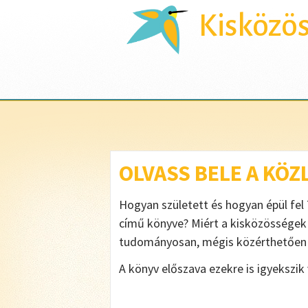
Kisközö
OLVASS BELE A KÖ
Hogyan született és hogyan épül fe
című könyve? Miért a kisközösségek 
tudományosan, mégis közérthetően é
A könyv előszava ezekre is igyekszik 