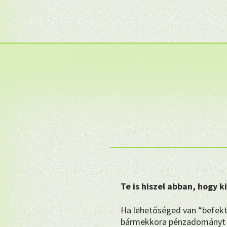
Te is hiszel abban, hogy 
Ha lehetőséged van “befekt
bármekkora pénzadományt 