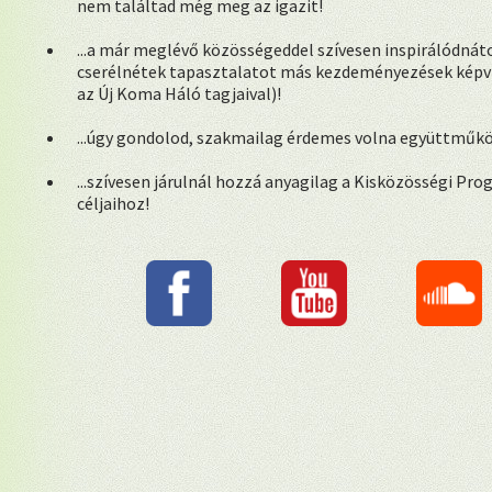
nem találtad még meg az igazit!
...a már meglévő közösségeddel szívesen inspirálódnáto
cserélnétek tapasztalatot más kezdeményezések képvis
az Új Koma Háló tagjaival)!
...úgy gondolod, szakmailag érdemes volna együttműk
...szívesen járulnál hozzá anyagilag a Kisközösségi Pr
céljaihoz!