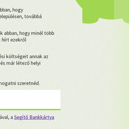
bban, hogy
lepülésen, továbbá
k abban, hogy minél több
hírt ezekről
ési költségeit annak az
és már létező helyi
ámogatni szeretnéd.
ával, a
Segítő Bankkártya