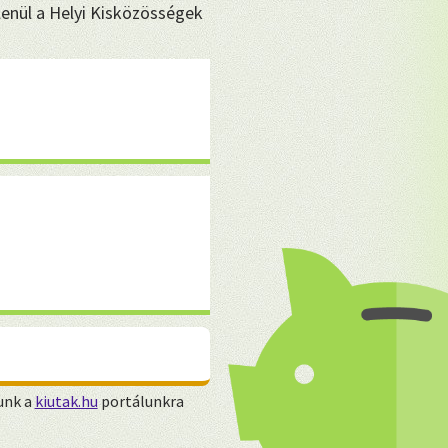
enül a Helyi Kisközösségek
unk a
kiutak.hu
portálunkra