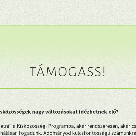
TÁMOGASS!
kisközösségek nagy változásokat idézhetnek elő?
etni” a Kisközösségi Programba, akár rendszeresen, akár c
hálásan fogadunk. Adományod kulcsfontosságú számunkra