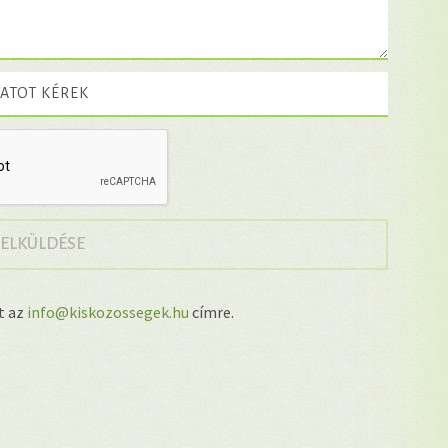
ATOT KÉREK
→
 ELKÜLDÉSE
lt az
info@kiskozossegek.hu
címre.