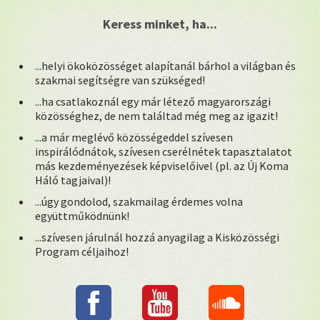
Keress minket, ha...
...helyi ökoközösséget alapítanál bárhol a világban és
szakmai segítségre van szükséged!
...ha csatlakoznál egy már létező magyarországi
közösséghez, de nem találtad még meg az igazit!
...a már meglévő közösségeddel szívesen
inspirálódnátok, szívesen cserélnétek tapasztalatot
más kezdeményezések képviselőivel (pl. az Új Koma
Háló tagjaival)!
...úgy gondolod, szakmailag érdemes volna
együttműködnünk!
...szívesen járulnál hozzá anyagilag a Kisközösségi
Program céljaihoz!