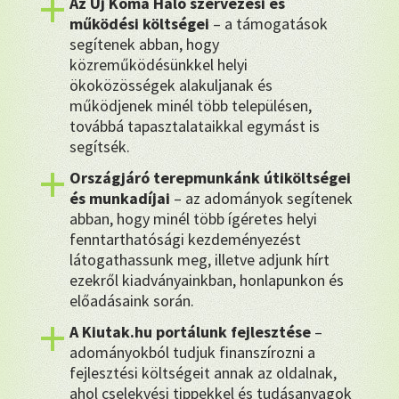
Az Új Koma Háló szervezési és
működési költségei
– a támogatások
segítenek abban, hogy
közreműködésünkkel helyi
ökoközösségek alakuljanak és
működjenek minél több településen,
továbbá tapasztalataikkal egymást is
segítsék.
Országjáró terepmunkánk útiköltségei
és munkadíjai
– az adományok segítenek
abban, hogy minél több ígéretes helyi
fenntarthatósági kezdeményezést
látogathassunk meg, illetve adjunk hírt
ezekről kiadványainkban, honlapunkon és
előadásaink során.
A Kiutak.hu portálunk fejlesztése
–
adományokból tudjuk finanszírozni a
fejlesztési költségeit annak az oldalnak,
ahol cselekvési tippekkel és tudásanyagok