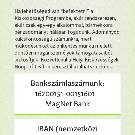
Ha lehetőséged van “befektetni” a
Kisközösségi Programba, akár rendszeresen,
akár csak egy-egy alkalommal, bármekkora
pénzadományt hálásan fogadunk. Adományod
kulcsfontosságú számunkra, mert
működésünket az önkéntes munka mellett
döntően magánszemélyek támogatásaiból
biztosítjuk. Közvetlenül a Helyi Kisközösségek
Nonprofit Kft.-n keresztül utalhatsz nekünk.
Bankszámlaszámunk:
16200151-00151601 –
MagNet Bank
IBAN (nemzetközi