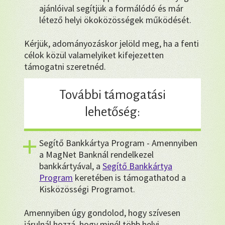
ajánlóival segítjük a formálódó és már
létező helyi ökoközösségek működését.
Kérjük, adományozáskor jelöld meg, ha a fenti
célok közül valamelyiket kifejezetten
támogatni szeretnéd.
További támogatási
lehetőség:
Segítő Bankkártya Program - Amennyiben
a MagNet Banknál rendelkezel
bankkártyával, a
Segítő Bankkártya
Program
keretében is támogathatod a
Kisközösségi Programot.
Amennyiben úgy gondolod, hogy szívesen
járulnál hozzá, hogy minél több helyi