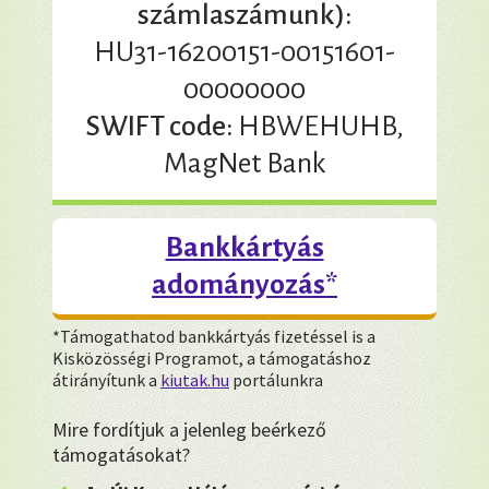
számlaszámunk):
HU31-16200151-00151601-
00000000
SWIFT code:
HBWEHUHB,
MagNet Bank
Bankkártyás
adományozás*
*Támogathatod bankkártyás fizetéssel is a
Kisközösségi Programot, a támogatáshoz
átirányítunk a
kiutak.hu
portálunkra
Mire fordítjuk a jelenleg beérkező
támogatásokat?