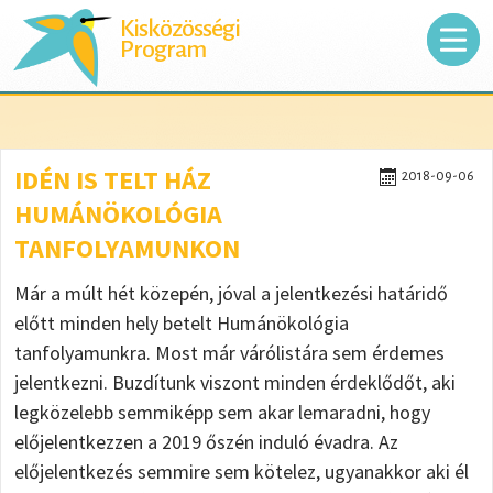
Kisközösségi
Program
IDÉN IS TELT HÁZ
2018-09-06
HUMÁNÖKOLÓGIA
TANFOLYAMUNKON
Már a múlt hét közepén, jóval a jelentkezési határidő
előtt minden hely betelt Humánökológia
tanfolyamunkra. Most már várólistára sem érdemes
jelentkezni. Buzdítunk viszont minden érdeklődőt, aki
legközelebb semmiképp sem akar lemaradni, hogy
előjelentkezzen a 2019 őszén induló évadra. Az
előjelentkezés semmire sem kötelez, ugyanakkor aki él