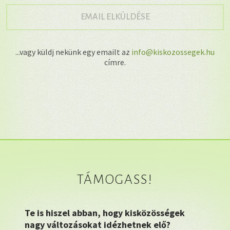
→
EMAIL ELKÜLDÉSE
...vagy küldj nekünk egy emailt az
info@kiskozossegek.hu
címre.
TÁMOGASS!
Te is hiszel abban, hogy kisközösségek
nagy változásokat idézhetnek elő?