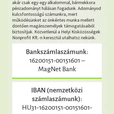
akár csak egy-egy alkalommal, bármekkora
pénzadományt hálásan fogadunk. Adományod
kulcsfontosságú számunkra, mert
működésünket az önkéntes munka mellett
döntően magánszemélyek támogatásaiból
biztosítjuk. Közvetlenül a Helyi Kisközösségek
Nonprofit Kft.-n keresztül utalhatsz nekünk.
Bankszámlaszámunk:
16200151-00151601 –
MagNet Bank
IBAN (nemzetközi
számlaszámunk):
HU31-16200151-00151601-