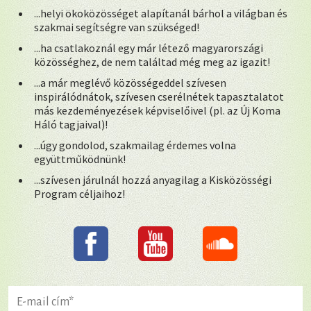
...helyi ökoközösséget alapítanál bárhol a világban és
szakmai segítségre van szükséged!
...ha csatlakoznál egy már létező magyarországi
közösséghez, de nem találtad még meg az igazit!
...a már meglévő közösségeddel szívesen
inspirálódnátok, szívesen cserélnétek tapasztalatot
más kezdeményezések képviselőivel (pl. az Új Koma
Háló tagjaival)!
...úgy gondolod, szakmailag érdemes volna
együttműködnünk!
...szívesen járulnál hozzá anyagilag a Kisközösségi
Program céljaihoz!