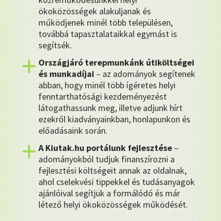
ökoközösségek alakuljanak és
működjenek minél több településen,
továbbá tapasztalataikkal egymást is
segítsék.
Országjáró terepmunkánk útiköltségei
és munkadíjai
– az adományok segítenek
abban, hogy minél több ígéretes helyi
fenntarthatósági kezdeményezést
látogathassunk meg, illetve adjunk hírt
ezekről kiadványainkban, honlapunkon és
előadásaink során.
A Kiutak.hu portálunk fejlesztése
–
adományokból tudjuk finanszírozni a
fejlesztési költségeit annak az oldalnak,
ahol cselekvési tippekkel és tudásanyagok
ajánlóival segítjük a formálódó és már
létező helyi ökoközösségek működését.