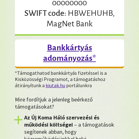
00000000
SWIFT code:
HBWEHUHB,
MagNet Bank
Bankkártyás
adományozás*
*Támogathatod bankkártyás fizetéssel is a
Kisközösségi Programot, a támogatáshoz
átirányítunk a
kiutak.hu
portálunkra
Mire fordítjuk a jelenleg beérkező
támogatásokat?
Az Új Koma Háló szervezési és
működési költségei
– a támogatások
segítenek abban, hogy
közreműködésünkkel helyi