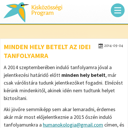
Kisközösségi
Program
MINDEN HELY BETELT AZ IDEI
2014-09-04
TANFOLYAMRA
A 2014 szeptemberében induló tanfolyamra jóval a
jelentkezési határidő előtt
minden hely betelt
, már
csak várólistára tudunk jelentkezőket fogadni. Elnézést
kérünk mindenkitől, akinek idén nem tudtunk helyet
biztosítani.
Aki jövőre semmiképp sem akar lemaradni, érdemes
akár már most előjelentkeznie a 2015 őszén induló
tanfolyamunkra a
humanokologia@gmail.com
címen, és