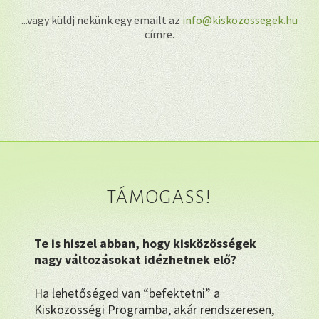
...vagy küldj nekünk egy emailt az
info@kiskozossegek.hu
címre.
TÁMOGASS!
Te is hiszel abban, hogy kisközösségek
nagy változásokat idézhetnek elő?
Ha lehetőséged van “befektetni” a
Kisközösségi Programba, akár rendszeresen,