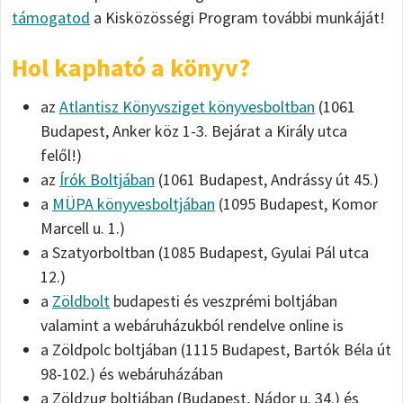
támogatod
a Kisközösségi Program további munkáját!
Hol kapható a könyv?
az
Atlantisz Könyvsziget könyvesboltban
(1061
Budapest, Anker köz 1-3. Bejárat a Király utca
felől!)
az
Írók Boltjában
(1061 Budapest, Andrássy út 45.)
a
MÜPA könyvesboltjában
(1095 Budapest, Komor
Marcell u. 1.)
a Szatyorboltban (1085 Budapest, Gyulai Pál utca
12.)
a
Zöldbolt
budapesti és veszprémi boltjában
valamint a webáruházukból rendelve online is
a Zöldpolc boltjában (1115 Budapest, Bartók Béla út
98-102.) és webáruházában
a Zöldzug boltjában (Budapest, Nádor u. 34.) és