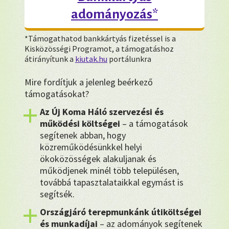
adományozás*
*Támogathatod bankkártyás fizetéssel is a
Kisközösségi Programot, a támogatáshoz
átirányítunk a
kiutak.hu
portálunkra
Mire fordítjuk a jelenleg beérkező
támogatásokat?
Az Új Koma Háló szervezési és
működési költségei
– a támogatások
segítenek abban, hogy
közreműködésünkkel helyi
ökoközösségek alakuljanak és
működjenek minél több településen,
továbbá tapasztalataikkal egymást is
segítsék.
Országjáró terepmunkánk útiköltségei
és munkadíjai
– az adományok segítenek