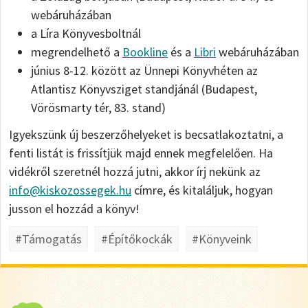
webáruházában
a Líra Könyvesboltnál
megrendelhető a
Bookline
és a
Libri
webáruházában
június 8-12. között az Ünnepi Könyvhéten az
Atlantisz Könyvsziget standjánál (Budapest,
Vörösmarty tér, 83. stand)
Igyekszünk új beszerzőhelyeket is becsatlakoztatni, a
fenti listát is frissítjük majd ennek megfelelően. Ha
vidékről szeretnél hozzá jutni, akkor írj nekünk az
info@kiskozossegek.hu
címre, és kitaláljuk, hogyan
jusson el hozzád a könyv!
#Támogatás
#Építőkockák
#Könyveink