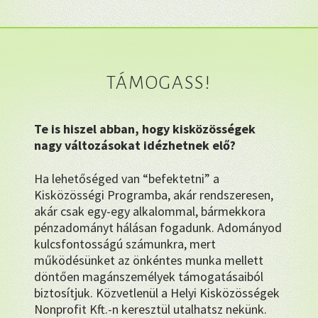
TÁMOGASS!
Te is hiszel abban, hogy kisközösségek
nagy változásokat idézhetnek elő?
Ha lehetőséged van “befektetni” a
Kisközösségi Programba, akár rendszeresen,
akár csak egy-egy alkalommal, bármekkora
pénzadományt hálásan fogadunk. Adományod
kulcsfontosságú számunkra, mert
működésünket az önkéntes munka mellett
döntően magánszemélyek támogatásaiból
biztosítjuk. Közvetlenül a Helyi Kisközösségek
Nonprofit Kft.-n keresztül utalhatsz nekünk.