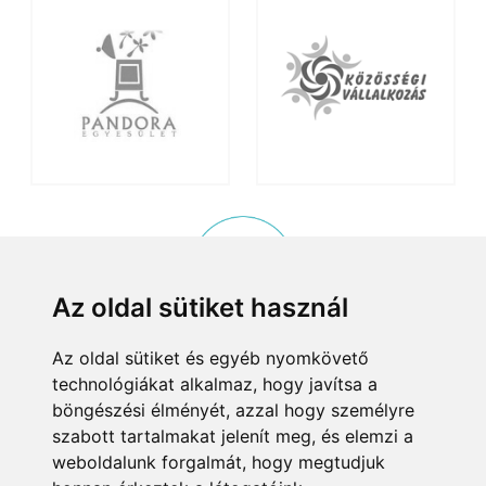
Az oldal sütiket használ
Az oldal sütiket és egyéb nyomkövető
KISKÖZÖSSÉGI PROGRAM
technológiákat alkalmaz, hogy javítsa a
© 2015, Helyi Kisközösségek Nonprofit Kft. Minden jog fenntartva.
böngészési élményét, azzal hogy személyre
8083 Csákvár, Tersztyánszky Ödön körút 26.
szabott tartalmakat jelenít meg, és elemzi a
Email:
info@kiskozossegek.hu
Telefon:
+36 (1) 372 25 00/6859.
weboldalunk forgalmát, hogy megtudjuk
Adószám:
23460625-1-07
Cégjegyzékszám:
01-09-96660