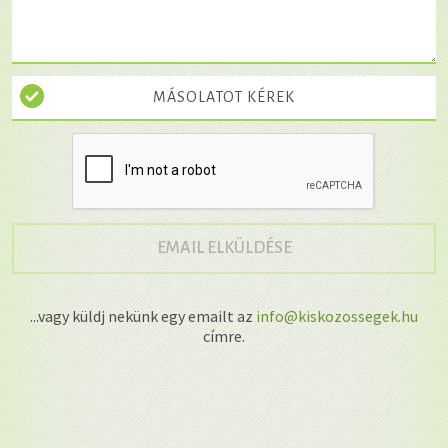
MÁSOLATOT KÉREK
→
EMAIL ELKÜLDÉSE
...vagy küldj nekünk egy emailt az
info@kiskozossegek.hu
címre.