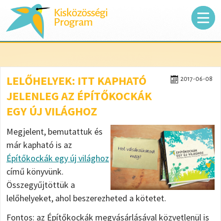
Kisközösségi
Program
LELŐHELYEK: ITT KAPHATÓ
2017-06-08
JELENLEG AZ ÉPÍTŐKOCKÁK
EGY ÚJ VILÁGHOZ
Megjelent, bemutattuk és
már kapható is az
Építőkockák egy új világhoz
című könyvünk.
Összegyűjtöttük a
lelőhelyeket, ahol beszerezheted a kötetet.
Fontos: az Építőkockák megvásárlásával közvetlenül is