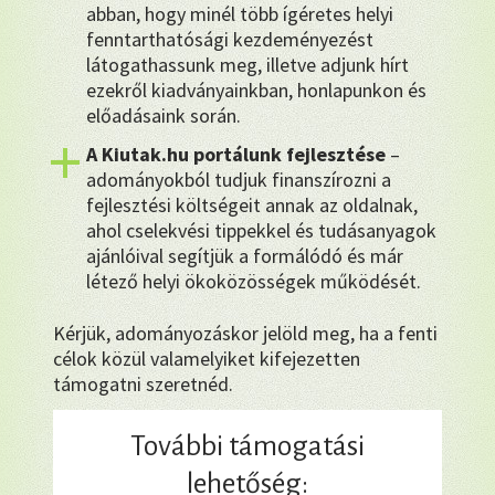
abban, hogy minél több ígéretes helyi
fenntarthatósági kezdeményezést
látogathassunk meg, illetve adjunk hírt
ezekről kiadványainkban, honlapunkon és
előadásaink során.
A Kiutak.hu portálunk fejlesztése
–
adományokból tudjuk finanszírozni a
fejlesztési költségeit annak az oldalnak,
ahol cselekvési tippekkel és tudásanyagok
ajánlóival segítjük a formálódó és már
létező helyi ökoközösségek működését.
Kérjük, adományozáskor jelöld meg, ha a fenti
célok közül valamelyiket kifejezetten
támogatni szeretnéd.
További támogatási
lehetőség: