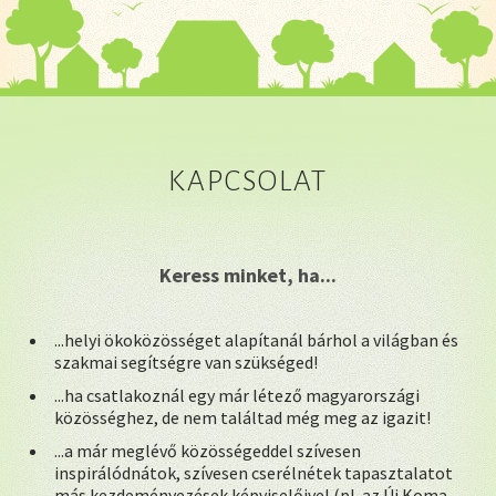
KAPCSOLAT
Keress minket, ha...
...helyi ökoközösséget alapítanál bárhol a világban és
szakmai segítségre van szükséged!
...ha csatlakoznál egy már létező magyarországi
közösséghez, de nem találtad még meg az igazit!
...a már meglévő közösségeddel szívesen
inspirálódnátok, szívesen cserélnétek tapasztalatot
más kezdeményezések képviselőivel (pl. az Új Koma