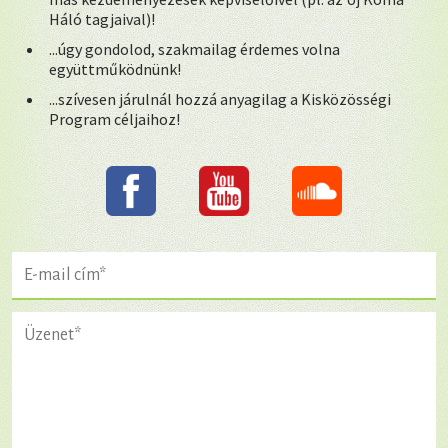
Háló tagjaival)!
...úgy gondolod, szakmailag érdemes volna
együttműködnünk!
...szívesen járulnál hozzá anyagilag a Kisközösségi
Program céljaihoz!